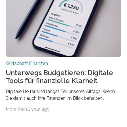
sich den wohlverdienten Jahresurlaub leisten zu
können. Allerdings erhält mit 44 Prozent noch nicht
einmal die Hälfte aller Beschäftigten in der
Privatwirtschaft Urlaubsgeld. Zu diesem…
Wirtschaft Finanzen
Unterwegs Budgetieren: Digitale
Tools für finanzielle Klarheit
Digitale Helfer sind längst Teil unseres Alltags. Wenn
Sie damit auch Ihre Finanzen im Blick behalten
möchten, gibt es eine Vielzahl an smarten Lösungen,
More than 1 year ago
die genau das ermöglichen: Sie helfen Ihnen, Ausgaben
zu kontrollieren, Sparziele zu erreichen oder besser zu
planen. Der folgende Überblick richtet sich daher