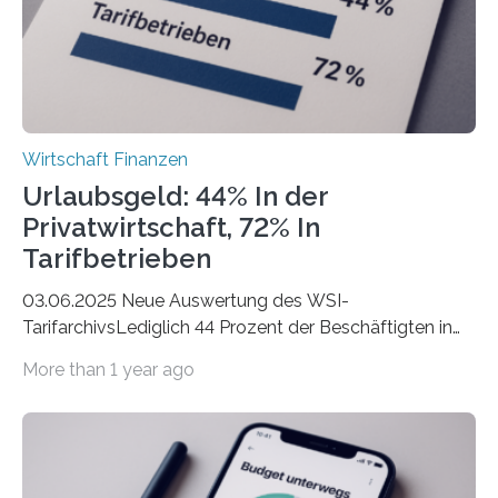
der freiberuflichen Gründungen je…
Wirtschaft Finanzen
Urlaubsgeld: 44% In der
Privatwirtschaft, 72% In
Tarifbetrieben
03.06.2025 Neue Auswertung des WSI-
TarifarchivsLediglich 44 Prozent der Beschäftigten in
der Privatwirtschaft erhalten Urlaubsgeld – in
More than 1 year ago
tarifgebundenen Betrieben ist der Anteil mit 72 Prozent
deutlich höherIn den letzten Jahren sind Reisen und
Unterkünfte fast überall deutlich teurer geworden. Für
viele Beschäftigte ist deshalb das zumeist im Juni oder
Juli ausgezahlte Urlaubsgeld ein wichtiger Faktor, um