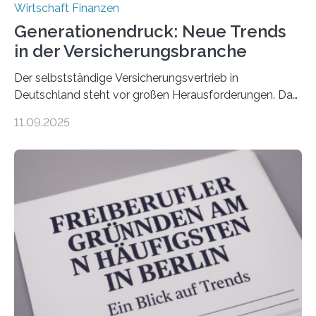
Wirtschaft Finanzen
Generationendruck: Neue Trends
in der Versicherungsbranche
Der selbstständige Versicherungsvertrieb in
Deutschland steht vor großen Herausforderungen. Das
zeigt die aktuelle BVK-Strukturanalyse 2025, die Prof.
11.09.2025
Dr. Matthias Beenken und Prof. Dr. Lukas Linnenbrink
von der Fachhochschule Dortmund im Auftrag des
Bundesverbands Deutscher Versicherungskaufleute e.V.
durchgeführt haben. Die Studie basiert auf den
Antworten von 1.440 selbstständigen
Versicherungsvertreter*innen und -makler*innen. Ein
Ergebnis: Deutlich mehr als die Hälfte der Befragten ist
über 50 Jahre alt und wird in den nächsten Jahren eine
Nachfolgeregelung benötigen. Aber nur ein Drittel hat
bereits Regelungen…