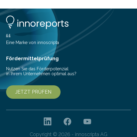
insbesondere an jene, die sich für digitale Finanz-
Lösungen interessieren. 1. Multibanking-Tools: Alle
Konten auf einen Blick Viele Banken bieten bereits in
ihrem Online-Banking eine Multibanking-Funktion an,
mit der sich Konten bei anderen Banken…
Eine Marke von innoscripta
Fördermittelprüfung
Nutzen Sie das Förderpotenzial
in Ihrem Unternehmen optimal aus?
JETZT PRÜFEN
Copyright © 2026 - innoscripta AG