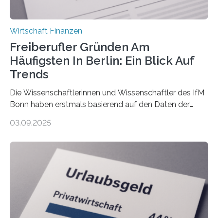
Wirtschaft Finanzen
Freiberufler Gründen Am
Häufigsten In Berlin: Ein Blick Auf
Trends
Die Wissenschaftlerinnen und Wissenschaftler des IfM
Bonn haben erstmals basierend auf den Daten der
Finanzamtsbezirke ein Ranking der Städte und
03.09.2025
Landkreise mit den meisten Gründungen von
Freiberuflerinnen und Freiberufler erstellt. Spitzenreiter
ist demnach Berlin. Betrachtet man nur die Gründungen
der Freiberuflerinnen, so liegt Leipzig an der Spitze. In
Berlin starteten in 2024 die meisten Personen in eine
eigene freiberufliche Existenz, dahinter folgten die
Städte Hamburg, München und Köln. Betrachtet man
hingegen die Existenzgründungsintensität – die Anzahl