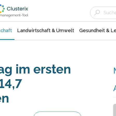
Landwirtschaft & Umwelt
Gesundheit &
Agrar- Forstwissenschaften
Unternehmensmeldungen
Biowissenschafte
Ökologie Umwelt- Naturschutz
ktmanagement-Tool
chaft
Landwirtschaft & Umwelt
Gesundheit & L
ag im ersten
14,7
en