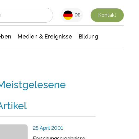
 Leben
Medien & Ereignisse
Interdisziplinäre Forschung
Veranstaltungsnachrichten
n Chemie
Gesellschaftswissenschaften
Kontakt
DE
eben
Medien & Ereignisse
Bildung
Meistgelesene
Artikel
25 April 2001
Forschungsergebnisse