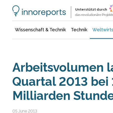
Wissenschaft & Technik
Informationstechnologie
Energie & Elektrotechnik
Unterstützt durch
das revolutionäre Proje
Wissenschaft & Technik
Technik
Weltwirts
Arbeitsvolumen l
Quartal 2013 bei 
Milliarden Stund
05 June 2013