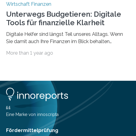
Wirtschaft Finanzen
Unterwegs Budgetieren: Digitale
Tools für finanzielle Klarheit
Digitale Helfer sind längst Teil unseres Alltags. Wenn
Sie damit auch Ihre Finanzen im Blick behalten
möchten, gibt es eine Vielzahl an smarten Lösungen,
More than 1 year ago
die genau das ermöglichen: Sie helfen Ihnen, Ausgaben
zu kontrollieren, Sparziele zu erreichen oder besser zu
planen. Der folgende Überblick richtet sich daher
insbesondere an jene, die sich für digitale Finanz-
Lösungen interessieren. 1. Multibanking-Tools: Alle
Konten auf einen Blick Viele Banken bieten bereits in
ihrem Online-Banking eine Multibanking-Funktion an,
mit der sich Konten bei anderen Banken…
Eine Marke von innoscripta
Fördermittelprüfung