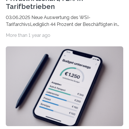
Tarifbetrieben
03.06.2025 Neue Auswertung des WSI-
TarifarchivsLediglich 44 Prozent der Beschäftigten in
der Privatwirtschaft erhalten Urlaubsgeld – in
More than 1 year ago
tarifgebundenen Betrieben ist der Anteil mit 72 Prozent
deutlich höherIn den letzten Jahren sind Reisen und
Unterkünfte fast überall deutlich teurer geworden. Für
viele Beschäftigte ist deshalb das zumeist im Juni oder
Juli ausgezahlte Urlaubsgeld ein wichtiger Faktor, um
sich den wohlverdienten Jahresurlaub leisten zu
können. Allerdings erhält mit 44 Prozent noch nicht
einmal die Hälfte aller Beschäftigten in der
Privatwirtschaft Urlaubsgeld. Zu diesem…