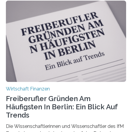
Bundesverbands Deutscher Versicherungskaufleute e.V.
durchgeführt haben. Die Studie basiert auf den
Antworten von 1.440 selbstständigen
Versicherungsvertreter*innen und -makler*innen. Ein
Ergebnis: Deutlich mehr als die Hälfte der Befragten ist
über 50 Jahre alt und wird in den nächsten Jahren eine
Nachfolgeregelung benötigen. Aber nur ein Drittel hat
bereits Regelungen…
Wirtschaft Finanzen
Freiberufler Gründen Am
Häufigsten In Berlin: Ein Blick Auf
Trends
Die Wissenschaftlerinnen und Wissenschaftler des IfM