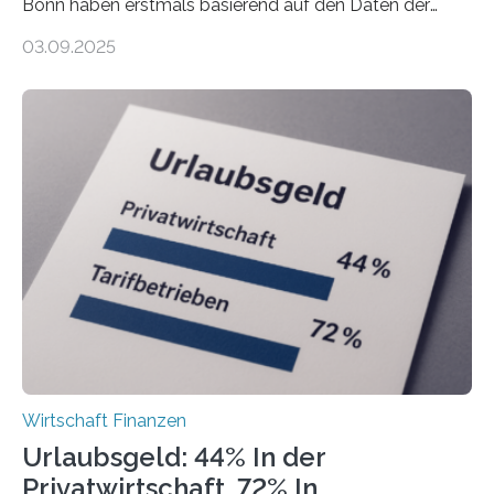
Bonn haben erstmals basierend auf den Daten der
Finanzamtsbezirke ein Ranking der Städte und
03.09.2025
Landkreise mit den meisten Gründungen von
Freiberuflerinnen und Freiberufler erstellt. Spitzenreiter
ist demnach Berlin. Betrachtet man nur die Gründungen
der Freiberuflerinnen, so liegt Leipzig an der Spitze. In
Berlin starteten in 2024 die meisten Personen in eine
eigene freiberufliche Existenz, dahinter folgten die
Städte Hamburg, München und Köln. Betrachtet man
hingegen die Existenzgründungsintensität – die Anzahl
der freiberuflichen Gründungen je…
Wirtschaft Finanzen
Urlaubsgeld: 44% In der
Privatwirtschaft, 72% In