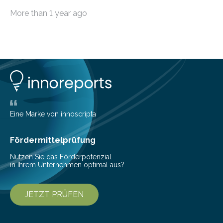
möchten, gibt es eine Vielzahl an smarten Lösungen,
More than 1 year ago
die genau das ermöglichen: Sie helfen Ihnen, Ausgaben
zu kontrollieren, Sparziele zu erreichen oder besser zu
planen. Der folgende Überblick richtet sich daher
insbesondere an jene, die sich für digitale Finanz-
Lösungen interessieren. 1. Multibanking-Tools: Alle
Konten auf einen Blick Viele Banken bieten bereits in
ihrem Online-Banking eine Multibanking-Funktion an,
mit der sich Konten bei anderen Banken…
Eine Marke von innoscripta
Fördermittelprüfung
Nutzen Sie das Förderpotenzial
in Ihrem Unternehmen optimal aus?
JETZT PRÜFEN