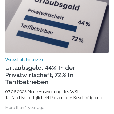
Berlin starteten in 2024 die meisten Personen in eine
eigene freiberufliche Existenz, dahinter folgten die
Städte Hamburg, München und Köln. Betrachtet man
hingegen die Existenzgründungsintensität – die Anzahl
der freiberuflichen Gründungen je…
Wirtschaft Finanzen
Urlaubsgeld: 44% In der
Privatwirtschaft, 72% In
Tarifbetrieben
03.06.2025 Neue Auswertung des WSI-
TarifarchivsLediglich 44 Prozent der Beschäftigten in
der Privatwirtschaft erhalten Urlaubsgeld – in
More than 1 year ago
tarifgebundenen Betrieben ist der Anteil mit 72 Prozent