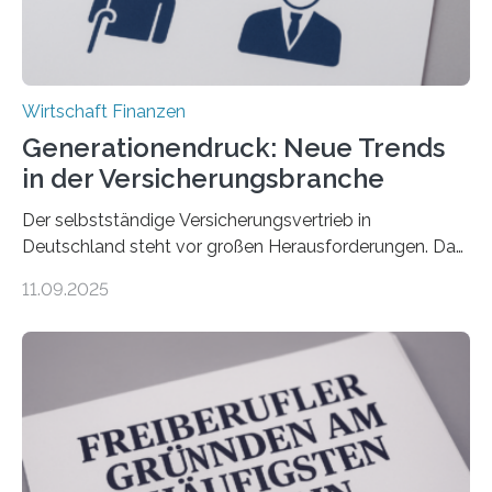
Wirtschaft Finanzen
Generationendruck: Neue Trends
in der Versicherungsbranche
Der selbstständige Versicherungsvertrieb in
Deutschland steht vor großen Herausforderungen. Das
zeigt die aktuelle BVK-Strukturanalyse 2025, die Prof.
11.09.2025
Dr. Matthias Beenken und Prof. Dr. Lukas Linnenbrink
von der Fachhochschule Dortmund im Auftrag des
Bundesverbands Deutscher Versicherungskaufleute e.V.
durchgeführt haben. Die Studie basiert auf den
Antworten von 1.440 selbstständigen
Versicherungsvertreter*innen und -makler*innen. Ein
Ergebnis: Deutlich mehr als die Hälfte der Befragten ist
über 50 Jahre alt und wird in den nächsten Jahren eine