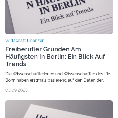
Nachfolgeregelung benötigen. Aber nur ein Drittel hat
bereits Regelungen…
Wirtschaft Finanzen
Freiberufler Gründen Am
Häufigsten In Berlin: Ein Blick Auf
Trends
Die Wissenschaftlerinnen und Wissenschaftler des IfM
Bonn haben erstmals basierend auf den Daten der
Finanzamtsbezirke ein Ranking der Städte und
03.09.2025
Landkreise mit den meisten Gründungen von
Freiberuflerinnen und Freiberufler erstellt. Spitzenreiter
ist demnach Berlin. Betrachtet man nur die Gründungen
der Freiberuflerinnen, so liegt Leipzig an der Spitze. In