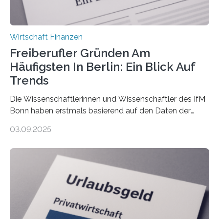
Wirtschaft Finanzen
Freiberufler Gründen Am
Häufigsten In Berlin: Ein Blick Auf
Trends
Die Wissenschaftlerinnen und Wissenschaftler des IfM
Bonn haben erstmals basierend auf den Daten der
Finanzamtsbezirke ein Ranking der Städte und
03.09.2025
Landkreise mit den meisten Gründungen von
Freiberuflerinnen und Freiberufler erstellt. Spitzenreiter
ist demnach Berlin. Betrachtet man nur die Gründungen
der Freiberuflerinnen, so liegt Leipzig an der Spitze. In
Berlin starteten in 2024 die meisten Personen in eine
eigene freiberufliche Existenz, dahinter folgten die
Städte Hamburg, München und Köln. Betrachtet man
hingegen die Existenzgründungsintensität – die Anzahl