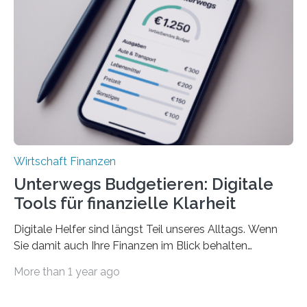
Juli ausgezahlte Urlaubsgeld ein wichtiger Faktor, um
sich den wohlverdienten Jahresurlaub leisten zu
können. Allerdings erhält mit 44 Prozent noch nicht
einmal die Hälfte aller Beschäftigten in der
Privatwirtschaft Urlaubsgeld. Zu diesem…
Wirtschaft Finanzen
Unterwegs Budgetieren: Digitale
Tools für finanzielle Klarheit
Digitale Helfer sind längst Teil unseres Alltags. Wenn
Sie damit auch Ihre Finanzen im Blick behalten
möchten, gibt es eine Vielzahl an smarten Lösungen,
More than 1 year ago
die genau das ermöglichen: Sie helfen Ihnen, Ausgaben
zu kontrollieren, Sparziele zu erreichen oder besser zu