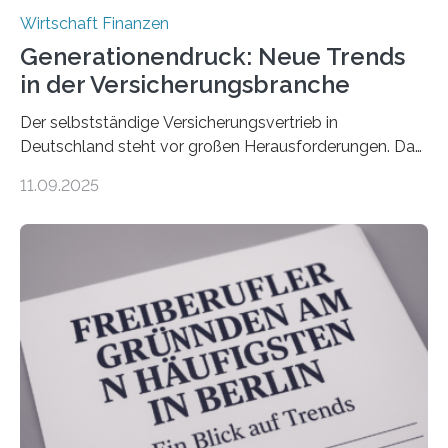
Wirtschaft Finanzen
Generationendruck: Neue Trends
in der Versicherungsbranche
Der selbstständige Versicherungsvertrieb in
Deutschland steht vor großen Herausforderungen. Das
zeigt die aktuelle BVK-Strukturanalyse 2025, die Prof.
11.09.2025
Dr. Matthias Beenken und Prof. Dr. Lukas Linnenbrink
von der Fachhochschule Dortmund im Auftrag des
Bundesverbands Deutscher Versicherungskaufleute e.V.
durchgeführt haben. Die Studie basiert auf den
Antworten von 1.440 selbstständigen
Versicherungsvertreter*innen und -makler*innen. Ein
Ergebnis: Deutlich mehr als die Hälfte der Befragten ist
über 50 Jahre alt und wird in den nächsten Jahren eine
Nachfolgeregelung benötigen. Aber nur ein Drittel hat
bereits Regelungen…