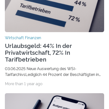
der freiberuflichen Gründungen je…
Wirtschaft Finanzen
Urlaubsgeld: 44% In der
Privatwirtschaft, 72% In
Tarifbetrieben
03.06.2025 Neue Auswertung des WSI-
TarifarchivsLediglich 44 Prozent der Beschäftigten in
der Privatwirtschaft erhalten Urlaubsgeld – in
More than 1 year ago
tarifgebundenen Betrieben ist der Anteil mit 72 Prozent
deutlich höherIn den letzten Jahren sind Reisen und
Unterkünfte fast überall deutlich teurer geworden. Für
viele Beschäftigte ist deshalb das zumeist im Juni oder