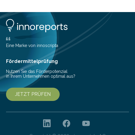
planen. Der folgende Überblick richtet sich daher
insbesondere an jene, die sich für digitale Finanz-
Lösungen interessieren. 1. Multibanking-Tools: Alle
Konten auf einen Blick Viele Banken bieten bereits in
ihrem Online-Banking eine Multibanking-Funktion an,
mit der sich Konten bei anderen Banken…
Eine Marke von innoscripta
Fördermittelprüfung
Nutzen Sie das Förderpotenzial
in Ihrem Unternehmen optimal aus?
JETZT PRÜFEN