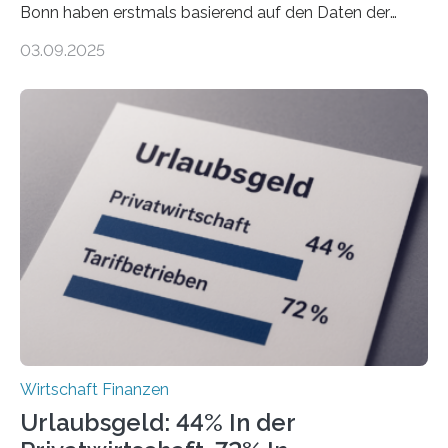
Bonn haben erstmals basierend auf den Daten der
Finanzamtsbezirke ein Ranking der Städte und
03.09.2025
Landkreise mit den meisten Gründungen von
Freiberuflerinnen und Freiberufler erstellt. Spitzenreiter
ist demnach Berlin. Betrachtet man nur die Gründungen
der Freiberuflerinnen, so liegt Leipzig an der Spitze. In
Berlin starteten in 2024 die meisten Personen in eine
eigene freiberufliche Existenz, dahinter folgten die
Städte Hamburg, München und Köln. Betrachtet man
hingegen die Existenzgründungsintensität – die Anzahl
der freiberuflichen Gründungen je…
Wirtschaft Finanzen
Urlaubsgeld: 44% In der