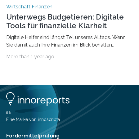
Wirtschaft Finanzen
Unterwegs Budgetieren: Digitale
Tools für finanzielle Klarheit
Digitale Helfer sind längst Teil unseres Alltags. Wenn
Sie damit auch Ihre Finanzen im Blick behalten
möchten, gibt es eine Vielzahl an smarten Lösungen,
More than 1 year ago
die genau das ermöglichen: Sie helfen Ihnen, Ausgaben
zu kontrollieren, Sparziele zu erreichen oder besser zu
planen. Der folgende Überblick richtet sich daher
insbesondere an jene, die sich für digitale Finanz-
Lösungen interessieren. 1. Multibanking-Tools: Alle
Konten auf einen Blick Viele Banken bieten bereits in
ihrem Online-Banking eine Multibanking-Funktion an,
mit der sich Konten bei anderen Banken…
Eine Marke von innoscripta
Fördermittelprüfung