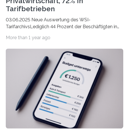
Privatwirtschaft, 72% In
Tarifbetrieben
03.06.2025 Neue Auswertung des WSI-
TarifarchivsLediglich 44 Prozent der Beschäftigten in
der Privatwirtschaft erhalten Urlaubsgeld – in
More than 1 year ago
tarifgebundenen Betrieben ist der Anteil mit 72 Prozent
deutlich höherIn den letzten Jahren sind Reisen und
Unterkünfte fast überall deutlich teurer geworden. Für
viele Beschäftigte ist deshalb das zumeist im Juni oder
Juli ausgezahlte Urlaubsgeld ein wichtiger Faktor, um
sich den wohlverdienten Jahresurlaub leisten zu
können. Allerdings erhält mit 44 Prozent noch nicht
einmal die Hälfte aller Beschäftigten in der
Privatwirtschaft Urlaubsgeld. Zu diesem…