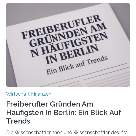
von der Fachhochschule Dortmund im Auftrag des
Bundesverbands Deutscher Versicherungskaufleute e.V.
durchgeführt haben. Die Studie basiert auf den
Antworten von 1.440 selbstständigen
Versicherungsvertreter*innen und -makler*innen. Ein
Ergebnis: Deutlich mehr als die Hälfte der Befragten ist
über 50 Jahre alt und wird in den nächsten Jahren eine
Nachfolgeregelung benötigen. Aber nur ein Drittel hat
bereits Regelungen…
Wirtschaft Finanzen
Freiberufler Gründen Am
Häufigsten In Berlin: Ein Blick Auf
Trends
Die Wissenschaftlerinnen und Wissenschaftler des IfM