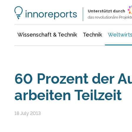
Wissenschaft & Technik
Informationstechnologie
Energie & Elektrotechnik
Unterstützt durch
das revolutionäre Proje
Wissenschaft & Technik
Technik
Weltwirts
60 Prozent der A
arbeiten Teilzeit
18 July 2013