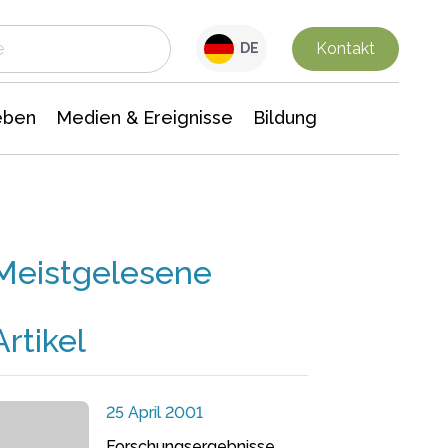
 Leben
Medien & Ereignisse
Interdisziplinäre Forschung
Veranstaltungsnachrichten
n Chemie
Gesellschaftswissenschaften
Kontakt
DE
eben
Medien & Ereignisse
Bildung
Meistgelesene
Artikel
25 April 2001
Forschungsergebnisse