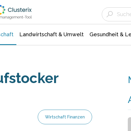
Landwirtschaft & Umwelt
Gesundheit &
Agrar- Forstwissenschaften
Unternehmensmeldungen
Biowissenschafte
Ökologie Umwelt- Naturschutz
ktmanagement-Tool
chaft
Landwirtschaft & Umwelt
Gesundheit & L
ufstocker
Wirtschaft Finanzen