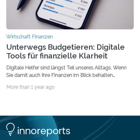
Wirtschaft Finanzen
Unterwegs Budgetieren: Digitale
Tools für finanzielle Klarheit
Digitale Helfer sind längst Teil unseres Alltags. Wenn
Sie damit auch Ihre Finanzen im Blick behalten
möchten, gibt es eine Vielzahl an smarten Lösungen,
More than 1 year ago
die genau das ermöglichen: Sie helfen Ihnen, Ausgaben
zu kontrollieren, Sparziele zu erreichen oder besser zu
planen. Der folgende Überblick richtet sich daher
insbesondere an jene, die sich für digitale Finanz-
Lösungen interessieren. 1. Multibanking-Tools: Alle
Konten auf einen Blick Viele Banken bieten bereits in
ihrem Online-Banking eine Multibanking-Funktion an,