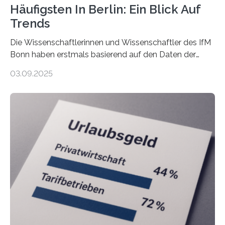
Häufigsten In Berlin: Ein Blick Auf
Trends
Die Wissenschaftlerinnen und Wissenschaftler des IfM
Bonn haben erstmals basierend auf den Daten der
Finanzamtsbezirke ein Ranking der Städte und
03.09.2025
Landkreise mit den meisten Gründungen von
Freiberuflerinnen und Freiberufler erstellt. Spitzenreiter
ist demnach Berlin. Betrachtet man nur die Gründungen
der Freiberuflerinnen, so liegt Leipzig an der Spitze. In
Berlin starteten in 2024 die meisten Personen in eine
eigene freiberufliche Existenz, dahinter folgten die
Städte Hamburg, München und Köln. Betrachtet man
hingegen die Existenzgründungsintensität – die Anzahl
der freiberuflichen Gründungen je…