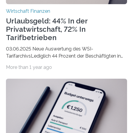
Wirtschaft Finanzen
Urlaubsgeld: 44% In der
Privatwirtschaft, 72% In
Tarifbetrieben
03.06.2025 Neue Auswertung des WSI-
TarifarchivsLediglich 44 Prozent der Beschäftigten in
der Privatwirtschaft erhalten Urlaubsgeld – in
More than 1 year ago
tarifgebundenen Betrieben ist der Anteil mit 72 Prozent
deutlich höherIn den letzten Jahren sind Reisen und
Unterkünfte fast überall deutlich teurer geworden. Für
viele Beschäftigte ist deshalb das zumeist im Juni oder
Juli ausgezahlte Urlaubsgeld ein wichtiger Faktor, um
sich den wohlverdienten Jahresurlaub leisten zu
können. Allerdings erhält mit 44 Prozent noch nicht
einmal die Hälfte aller Beschäftigten in der
Privatwirtschaft Urlaubsgeld. Zu diesem…