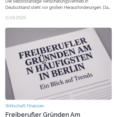
Der selbstständige Versicherungsvertrieb in
Deutschland steht vor großen Herausforderungen. Das
zeigt die aktuelle BVK-Strukturanalyse 2025, die Prof.
11.09.2025
Dr. Matthias Beenken und Prof. Dr. Lukas Linnenbrink
von der Fachhochschule Dortmund im Auftrag des
Bundesverbands Deutscher Versicherungskaufleute e.V.
durchgeführt haben. Die Studie basiert auf den
Antworten von 1.440 selbstständigen
Versicherungsvertreter*innen und -makler*innen. Ein
Ergebnis: Deutlich mehr als die Hälfte der Befragten ist
über 50 Jahre alt und wird in den nächsten Jahren eine
Nachfolgeregelung benötigen. Aber nur ein Drittel hat
bereits Regelungen…
Wirtschaft Finanzen
Freiberufler Gründen Am