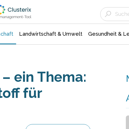
Landwirtschaft & Umwelt
Gesundheit &
Agrar- Forstwissenschaften
Unternehmensmeldungen
Biowissenschafte
Ökologie Umwelt- Naturschutz
ktmanagement-Tool
chaft
Landwirtschaft & Umwelt
Gesundheit & L
 – ein Thema:
off für