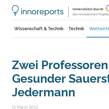
Wissenschaft & Technik
Informationstechnologie
Energie & Elektrotechnik
Unterstützt durch
das revolutionäre Proje
Wissenschaft & Technik
Technik
Weltwirts
Zwei Professoren
Gesunder Sauerst
Jedermann
15 March 2013