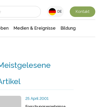
 Leben
Medien & Ereignisse
Interdisziplinäre Forschung
Veranstaltungsnachrichten
n Chemie
Gesellschaftswissenschaften
Kontakt
DE
eben
Medien & Ereignisse
Bildung
Meistgelesene
Artikel
25 April 2001
Forschungsergebnisse