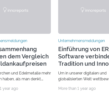
mensmeldungen
Unternehmensmeldungen
usammenhang
Einführung von ER
en dem Vergleich
Software verbind
ldankaufpreisen
Tradition und Inn
em Märchen
chen und Edelmetalle mehr
Um in unserer digitalen und
stilzchen
 haben, als man denkt.
globalisierten Welt wettbew
tführen uns in eine Welt der
zu bleiben, sollten Unterne
1 year ago
More than 1 year ago
in der Zauber und
dem Wandel gehen. Das be
te Wendungen die
jedoch nicht, dass ihre tradit
 spielen. Doch haben Sie
Werte auf der Strecke bleib
al darüber nachgedacht,
Tatsächlich ist es vollkomm