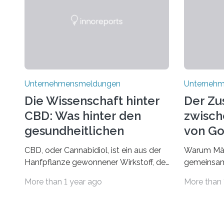
Unternehmensmeldungen
Unterneh
Die Wissenschaft hinter
Der Z
CBD: Was hinter den
zwisch
gesundheitlichen
von Go
Vorteilen steckt
und d
CBD, oder Cannabidiol, ist ein aus der
Warum Mär
Rumpel
Hanfpflanze gewonnener Wirkstoff, der
gemeinsam
in den letzten Jahren immens an
Märchen en
More than 1 year ago
More than 
Popularität gewonnen hat. Anders als
Fantasie, 
das psychoaktive THC
unerwarte
(Tetrahydrocannabinol) enthält CBD
Hauptrolle
keine rauschfördernden Eigenschaften
schon einm