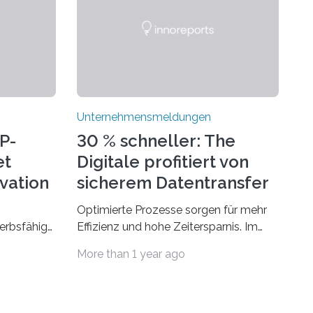
Unternehmensmeldungen
P-
30 % schneller: The
et
Digitale profitiert von
ovation
sicherem Datentransfer
mit Dropbox
Optimierte Prozesse sorgen für mehr
erbsfähig
Effizienz und hohe Zeitersparnis. Im
hmen mit
Agenturgeschäft verlassen täglich
More than 1 year ago
deutet
mehrere Gigabyte Daten das
ionellen
Unternehmen und machen sich auf den
en müssen.
Weg zu Kunden oder Partnern. Wurden
en legitim
früher noch hauptsächlich physische