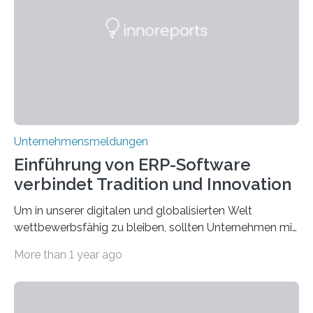
die Moral der Geschichte birgt auch für den heutigen
Goldankauf einige Lehren. In Rumpelstilzchen wird das
scheinbar…
Unternehmensmeldungen
Einführung von ERP-Software
verbindet Tradition und Innovation
Um in unserer digitalen und globalisierten Welt
wettbewerbsfähig zu bleiben, sollten Unternehmen mit
dem Wandel gehen. Das bedeutet jedoch nicht, dass
More than 1 year ago
ihre traditionellen Werte auf der Strecke bleiben
müssen. Tatsächlich ist es vollkommen legitim und
sogar empfehlenswert, an bewährten Praktiken
festzuhalten, solange sie sich mit modernen