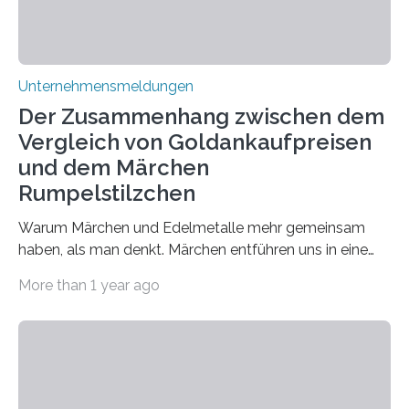
Unternehmensmeldungen
Der Zusammenhang zwischen dem
Vergleich von Goldankaufpreisen
und dem Märchen
Rumpelstilzchen
Warum Märchen und Edelmetalle mehr gemeinsam
haben, als man denkt. Märchen entführen uns in eine
Welt der Fantasie, in der Zauber und unerwartete
More than 1 year ago
Wendungen die Hauptrolle spielen. Doch haben Sie
schon einmal darüber nachgedacht, dass ein Märchen
wie Rumpelstilzchen erstaunliche Parallelen zur
modernen Realität, insbesondere dem Handel mit
Edelmetallen, aufweist? In beiden Welten dreht sich
vieles um das geheimnisvolle und wertvolle Gold, doch