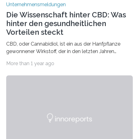
Unternehmensmeldungen
Die Wissenschaft hinter CBD: Was
hinter den gesundheitlichen
Vorteilen steckt
CBD, oder Cannabidiol, ist ein aus der Hanfpflanze
gewonnener Wirkstoff, der in den letzten Jahren
immens an Popularität gewonnen hat. Anders als das
More than 1 year ago
psychoaktive THC (Tetrahydrocannabinol) enthält CBD
keine rauschfördernden Eigenschaften und wird vor
allem für seine potenziellen gesundheitlichen Vorteile
geschätzt. Doch was steckt tatsächlich hinter den
positiven Effekten von CBD, und wie hängen diese mit
den biologischen Prozessen im menschlichen Körper
zusammen? Welche neuen Erkenntnisse liefert die
Forschung und welche Entwicklungen gibt es auf
diesem Gebiet? In diesem Artikel…