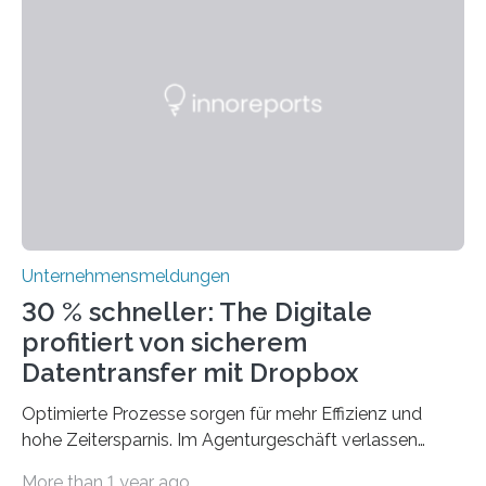
Technologien vereinbaren lassen. Die Einführung einer
ERP-Software spielt dabei eine wichtige Rolle, denn
mit dem richtigen System können Unternehmen
traditionelle Geschäftsprozesse in vielerlei Hinsicht
optimieren. Bewährte Praktiken lassen sich mit
modernen Technologien kombinieren Ein…
Unternehmensmeldungen
30 % schneller: The Digitale
profitiert von sicherem
Datentransfer mit Dropbox
Optimierte Prozesse sorgen für mehr Effizienz und
hohe Zeitersparnis. Im Agenturgeschäft verlassen
täglich mehrere Gigabyte Daten das Unternehmen und
More than 1 year ago