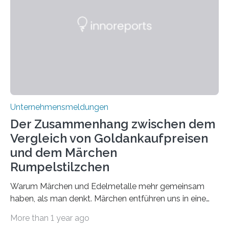
den biologischen Prozessen im menschlichen Körper
zusammen? Welche neuen Erkenntnisse liefert die
Forschung und welche Entwicklungen gibt es auf
diesem Gebiet? In diesem Artikel…
Unternehmensmeldungen
Der Zusammenhang zwischen dem
Vergleich von Goldankaufpreisen
und dem Märchen
Rumpelstilzchen
Warum Märchen und Edelmetalle mehr gemeinsam
haben, als man denkt. Märchen entführen uns in eine
Welt der Fantasie, in der Zauber und unerwartete
More than 1 year ago
Wendungen die Hauptrolle spielen. Doch haben Sie