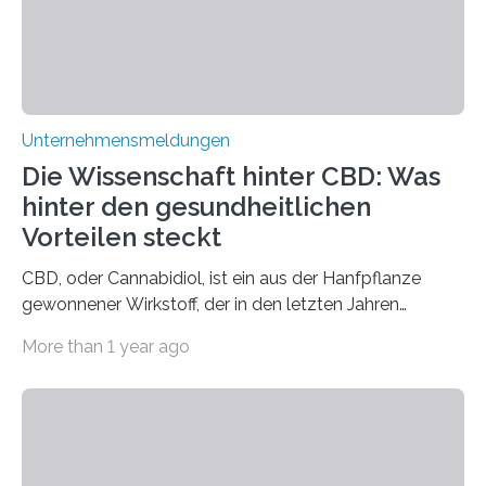
Unternehmensmeldungen
Die Wissenschaft hinter CBD: Was
hinter den gesundheitlichen
Vorteilen steckt
CBD, oder Cannabidiol, ist ein aus der Hanfpflanze
gewonnener Wirkstoff, der in den letzten Jahren
immens an Popularität gewonnen hat. Anders als das
More than 1 year ago
psychoaktive THC (Tetrahydrocannabinol) enthält CBD
keine rauschfördernden Eigenschaften und wird vor
allem für seine potenziellen gesundheitlichen Vorteile
geschätzt. Doch was steckt tatsächlich hinter den
positiven Effekten von CBD, und wie hängen diese mit