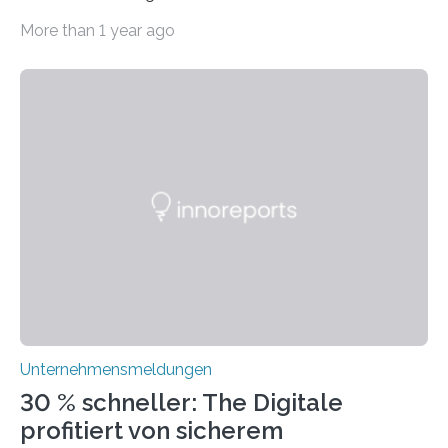
dem Wandel gehen. Das bedeutet jedoch nicht, dass
More than 1 year ago
ihre traditionellen Werte auf der Strecke bleiben
müssen. Tatsächlich ist es vollkommen legitim und
sogar empfehlenswert, an bewährten Praktiken
festzuhalten, solange sie sich mit modernen
Technologien vereinbaren lassen. Die Einführung einer
ERP-Software spielt dabei eine wichtige Rolle, denn
mit dem richtigen System können Unternehmen
traditionelle Geschäftsprozesse in vielerlei Hinsicht
optimieren. Bewährte Praktiken lassen sich mit
modernen Technologien kombinieren Ein…
Unternehmensmeldungen
30 % schneller: The Digitale
profitiert von sicherem