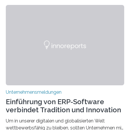
schon einmal darüber nachgedacht, dass ein Märchen
wie Rumpelstilzchen erstaunliche Parallelen zur
modernen Realität, insbesondere dem Handel mit
Edelmetallen, aufweist? In beiden Welten dreht sich
vieles um das geheimnisvolle und wertvolle Gold, doch
die Moral der Geschichte birgt auch für den heutigen
Goldankauf einige Lehren. In Rumpelstilzchen wird das
scheinbar…
Unternehmensmeldungen
Einführung von ERP-Software
verbindet Tradition und Innovation
Um in unserer digitalen und globalisierten Welt
wettbewerbsfähig zu bleiben, sollten Unternehmen mit