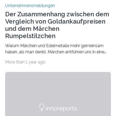
Unternehmensmeldungen
Der Zusammenhang zwischen dem
Vergleich von Goldankaufpreisen
und dem Märchen
Rumpelstilzchen
Warum Märchen und Edelmetalle mehr gemeinsam
haben, als man denkt. Märchen entführen uns in eine
Welt der Fantasie, in der Zauber und unerwartete
More than 1 year ago
Wendungen die Hauptrolle spielen. Doch haben Sie
schon einmal darüber nachgedacht, dass ein Märchen
wie Rumpelstilzchen erstaunliche Parallelen zur
modernen Realität, insbesondere dem Handel mit
Edelmetallen, aufweist? In beiden Welten dreht sich
vieles um das geheimnisvolle und wertvolle Gold, doch
die Moral der Geschichte birgt auch für den heutigen
Goldankauf einige Lehren. In Rumpelstilzchen wird das
scheinbar…