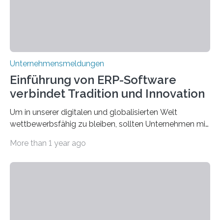
Unternehmensmeldungen
Einführung von ERP-Software
verbindet Tradition und Innovation
Um in unserer digitalen und globalisierten Welt
wettbewerbsfähig zu bleiben, sollten Unternehmen mit
dem Wandel gehen. Das bedeutet jedoch nicht, dass
More than 1 year ago
ihre traditionellen Werte auf der Strecke bleiben
müssen. Tatsächlich ist es vollkommen legitim und
sogar empfehlenswert, an bewährten Praktiken
festzuhalten, solange sie sich mit modernen
Technologien vereinbaren lassen. Die Einführung einer
ERP-Software spielt dabei eine wichtige Rolle, denn
mit dem richtigen System können Unternehmen