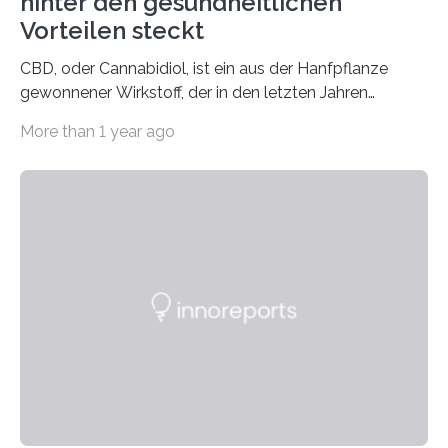
hinter den gesundheitlichen
Vorteilen steckt
CBD, oder Cannabidiol, ist ein aus der Hanfpflanze
gewonnener Wirkstoff, der in den letzten Jahren
immens an Popularität gewonnen hat. Anders als das
More than 1 year ago
psychoaktive THC (Tetrahydrocannabinol) enthält CBD
keine rauschfördernden Eigenschaften und wird vor
allem für seine potenziellen gesundheitlichen Vorteile
geschätzt. Doch was steckt tatsächlich hinter den
positiven Effekten von CBD, und wie hängen diese mit
den biologischen Prozessen im menschlichen Körper
zusammen? Welche neuen Erkenntnisse liefert die
Forschung und welche Entwicklungen gibt es auf
diesem Gebiet? In diesem Artikel…