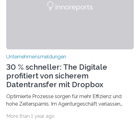
traditionelle Geschäftsprozesse in vielerlei Hinsicht
optimieren. Bewährte Praktiken lassen sich mit
modernen Technologien kombinieren Ein…
Unternehmensmeldungen
30 % schneller: The Digitale
profitiert von sicherem
Datentransfer mit Dropbox
Optimierte Prozesse sorgen für mehr Effizienz und
hohe Zeitersparnis. Im Agenturgeschäft verlassen
täglich mehrere Gigabyte Daten das Unternehmen und
More than 1 year ago
machen sich auf den Weg zu Kunden oder Partnern.
Wurden früher noch hauptsächlich physische
Datenträger benutzt, finden digitale Transfers heute