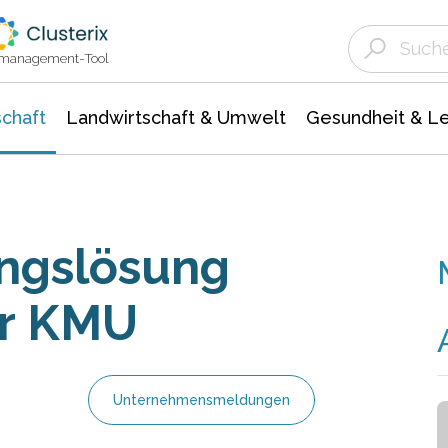
Landwirtschaft & Umwelt
Gesundheit &
Agrar- Forstwissenschaften
Unternehmensmeldungen
Biowissenschafte
Ökologie Umwelt- Naturschutz
ktmanagement-Tool
chaft
Landwirtschaft & Umwelt
Gesundheit & L
ngslösung
ür KMU
Unternehmensmeldungen