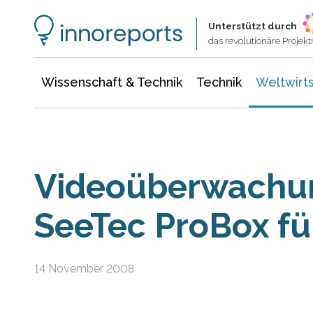
Wissenschaft & Technik
Informationstechnologie
Energie & Elektrotechnik
Unterstützt durch
das revolutionäre Proje
Wissenschaft & Technik
Technik
Weltwirts
Videoüberwachu
SeeTec ProBox f
14 November 2008