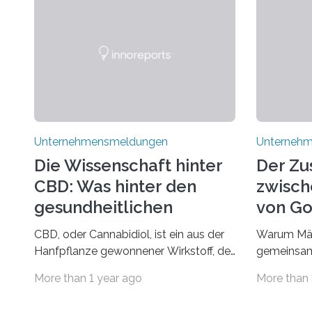
Unternehmensmeldungen
Unterneh
Die Wissenschaft hinter
Der Z
CBD: Was hinter den
zwisch
gesundheitlichen
von Go
Vorteilen steckt
und d
CBD, oder Cannabidiol, ist ein aus der
Warum Mär
Rumpel
Hanfpflanze gewonnener Wirkstoff, der
gemeinsam
in den letzten Jahren immens an
Märchen en
More than 1 year ago
More than 
Popularität gewonnen hat. Anders als
Fantasie, 
das psychoaktive THC
unerwarte