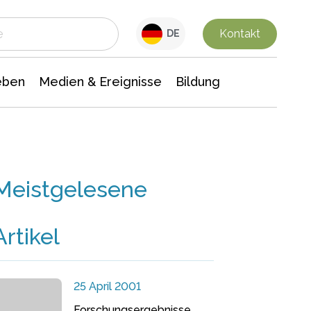
 Leben
Medien & Ereignisse
Interdisziplinäre Forschung
Veranstaltungsnachrichten
n Chemie
Gesellschaftswissenschaften
Kontakt
DE
eben
Medien & Ereignisse
Bildung
Meistgelesene
Artikel
25 April 2001
Forschungsergebnisse