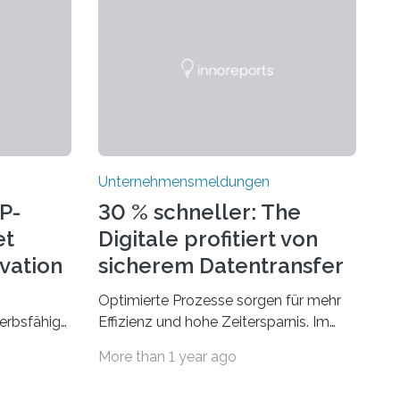
Unternehmensmeldungen
P-
30 % schneller: The
et
Digitale profitiert von
ovation
sicherem Datentransfer
mit Dropbox
Optimierte Prozesse sorgen für mehr
erbsfähig
Effizienz und hohe Zeitersparnis. Im
hmen mit
Agenturgeschäft verlassen täglich
More than 1 year ago
deutet
mehrere Gigabyte Daten das
ionellen
Unternehmen und machen sich auf den