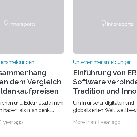
mensmeldungen
Unternehmensmeldungen
usammenhang
Einführung von ER
en dem Vergleich
Software verbind
ldankaufpreisen
Tradition und Inn
em Märchen
chen und Edelmetalle mehr
Um in unserer digitalen und
stilzchen
 haben, als man denkt.
globalisierten Welt wettbew
tführen uns in eine Welt der
zu bleiben, sollten Unterne
1 year ago
More than 1 year ago
in der Zauber und
dem Wandel gehen. Das be
te Wendungen die
jedoch nicht, dass ihre tradit