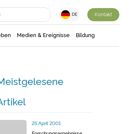
 Leben
Medien & Ereignisse
Interdisziplinäre Forschung
Veranstaltungsnachrichten
n Chemie
Gesellschaftswissenschaften
Kontakt
DE
eben
Medien & Ereignisse
Bildung
Meistgelesene
Artikel
25 April 2001
Forschungsergebnisse