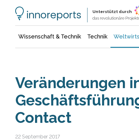
Wissenschaft & Technik
Informationstechnologie
Energie & Elektrotechnik
Unterstützt durch
das revolutionäre Proje
Wissenschaft & Technik
Technik
Weltwirts
Veränderungen in
Geschäftsführun
Contact
22 September 2017