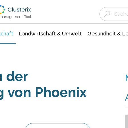
Landwirtschaft & Umwelt
Gesundheit &
Agrar- Forstwissenschaften
Unternehmensmeldungen
Biowissenschafte
Ökologie Umwelt- Naturschutz
ktmanagement-Tool
chaft
Landwirtschaft & Umwelt
Gesundheit & L
 der
g von Phoenix