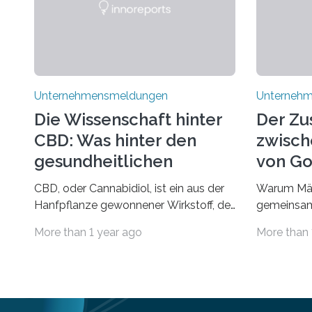
Unternehmensmeldungen
Unterneh
Die Wissenschaft hinter
Der Z
CBD: Was hinter den
zwisch
gesundheitlichen
von Go
Vorteilen steckt
und d
CBD, oder Cannabidiol, ist ein aus der
Warum Mär
Rumpel
Hanfpflanze gewonnener Wirkstoff, der
gemeinsam
in den letzten Jahren immens an
Märchen en
More than 1 year ago
More than 
Popularität gewonnen hat. Anders als
Fantasie, 
das psychoaktive THC
unerwarte
(Tetrahydrocannabinol) enthält CBD
Hauptrolle
keine rauschfördernden Eigenschaften
schon einm
und wird vor allem für seine
dass ein M