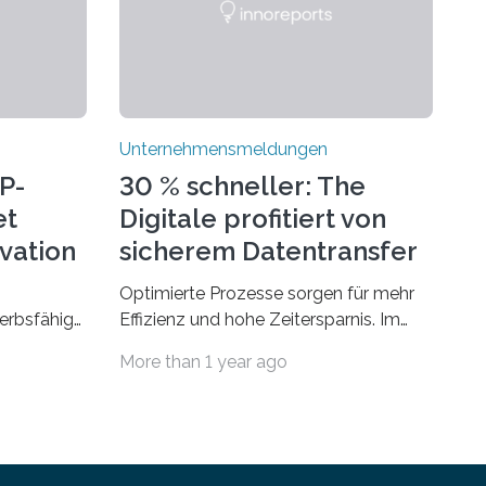
Unternehmensmeldungen
P-
30 % schneller: The
et
Digitale profitiert von
ovation
sicherem Datentransfer
mit Dropbox
Optimierte Prozesse sorgen für mehr
erbsfähig
Effizienz und hohe Zeitersparnis. Im
hmen mit
Agenturgeschäft verlassen täglich
More than 1 year ago
deutet
mehrere Gigabyte Daten das
ionellen
Unternehmen und machen sich auf den
en müssen.
Weg zu Kunden oder Partnern. Wurden
en legitim
früher noch hauptsächlich physische
an
Datenträger benutzt, finden digitale