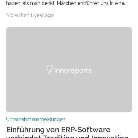
haben, als man denkt. Märchen entführen uns in eine
Welt der Fantasie, in der Zauber und unerwartete
More than 1 year ago
Wendungen die Hauptrolle spielen. Doch haben Sie
schon einmal darüber nachgedacht, dass ein Märchen
wie Rumpelstilzchen erstaunliche Parallelen zur
modernen Realität, insbesondere dem Handel mit
Edelmetallen, aufweist? In beiden Welten dreht sich
vieles um das geheimnisvolle und wertvolle Gold, doch
die Moral der Geschichte birgt auch für den heutigen
Goldankauf einige Lehren. In Rumpelstilzchen wird das
scheinbar…
Unternehmensmeldungen
Einführung von ERP-Software