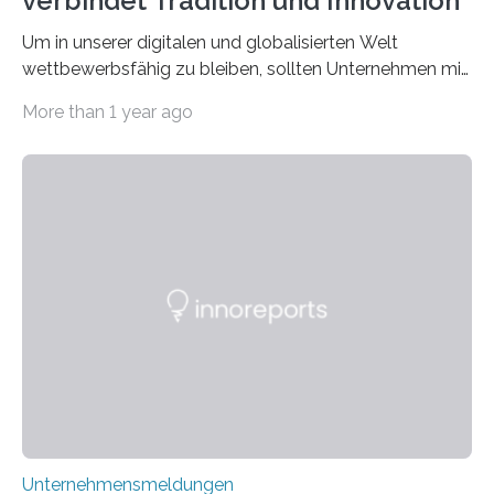
verbindet Tradition und Innovation
Um in unserer digitalen und globalisierten Welt
wettbewerbsfähig zu bleiben, sollten Unternehmen mit
dem Wandel gehen. Das bedeutet jedoch nicht, dass
More than 1 year ago
ihre traditionellen Werte auf der Strecke bleiben
müssen. Tatsächlich ist es vollkommen legitim und
sogar empfehlenswert, an bewährten Praktiken
festzuhalten, solange sie sich mit modernen
Technologien vereinbaren lassen. Die Einführung einer
ERP-Software spielt dabei eine wichtige Rolle, denn
mit dem richtigen System können Unternehmen
traditionelle Geschäftsprozesse in vielerlei Hinsicht
optimieren. Bewährte Praktiken lassen sich mit
modernen Technologien kombinieren Ein…
Unternehmensmeldungen