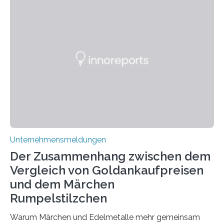
geschätzt. Doch was steckt tatsächlich hinter den
positiven Effekten von CBD, und wie hängen diese mit
den biologischen Prozessen im menschlichen Körper
zusammen? Welche neuen Erkenntnisse liefert die
Forschung und welche Entwicklungen gibt es auf
diesem Gebiet? In diesem Artikel…
Unternehmensmeldungen
Der Zusammenhang zwischen dem
Vergleich von Goldankaufpreisen
und dem Märchen
Rumpelstilzchen
Warum Märchen und Edelmetalle mehr gemeinsam