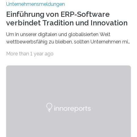
Unternehmensmeldungen
Einführung von ERP-Software
verbindet Tradition und Innovation
Um in unserer digitalen und globalisierten Welt
wettbewerbsfähig zu bleiben, sollten Unternehmen mit
dem Wandel gehen. Das bedeutet jedoch nicht, dass
More than 1 year ago
ihre traditionellen Werte auf der Strecke bleiben
müssen. Tatsächlich ist es vollkommen legitim und
sogar empfehlenswert, an bewährten Praktiken
festzuhalten, solange sie sich mit modernen
Technologien vereinbaren lassen. Die Einführung einer
ERP-Software spielt dabei eine wichtige Rolle, denn
mit dem richtigen System können Unternehmen
traditionelle Geschäftsprozesse in vielerlei Hinsicht
optimieren. Bewährte Praktiken lassen sich mit
modernen Technologien kombinieren Ein…