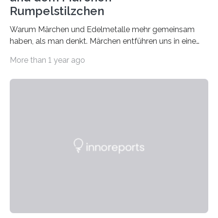
Rumpelstilzchen
Warum Märchen und Edelmetalle mehr gemeinsam
haben, als man denkt. Märchen entführen uns in eine
Welt der Fantasie, in der Zauber und unerwartete
More than 1 year ago
Wendungen die Hauptrolle spielen. Doch haben Sie
schon einmal darüber nachgedacht, dass ein Märchen
wie Rumpelstilzchen erstaunliche Parallelen zur
modernen Realität, insbesondere dem Handel mit
Edelmetallen, aufweist? In beiden Welten dreht sich
vieles um das geheimnisvolle und wertvolle Gold, doch
die Moral der Geschichte birgt auch für den heutigen
Goldankauf einige Lehren. In Rumpelstilzchen wird das
scheinbar…