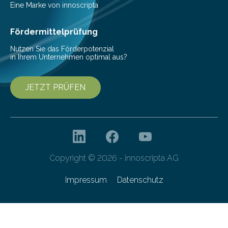
Digitale, wie die Agentur durch die
Eine Marke von innoscripta
Dateiverschlüsselung via Dropbox ihre…
Fördermittelprüfung
Nutzen Sie das Förderpotenzial
in Ihrem Unternehmen optimal aus?
JETZT PRÜFEN
Copyright © 2026 - innoscripta AG
Impressum
Datenschutz