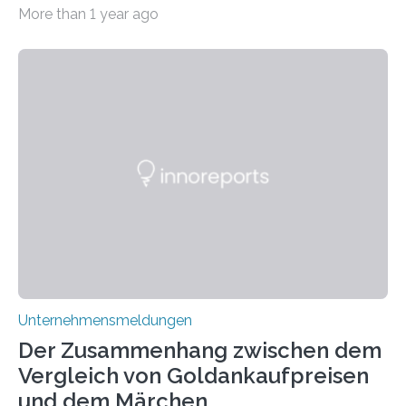
immens an Popularität gewonnen hat. Anders als das
More than 1 year ago
psychoaktive THC (Tetrahydrocannabinol) enthält CBD
keine rauschfördernden Eigenschaften und wird vor
allem für seine potenziellen gesundheitlichen Vorteile
geschätzt. Doch was steckt tatsächlich hinter den
positiven Effekten von CBD, und wie hängen diese mit
den biologischen Prozessen im menschlichen Körper
zusammen? Welche neuen Erkenntnisse liefert die
Forschung und welche Entwicklungen gibt es auf
diesem Gebiet? In diesem Artikel…
Unternehmensmeldungen
Der Zusammenhang zwischen dem
Vergleich von Goldankaufpreisen
und dem Märchen