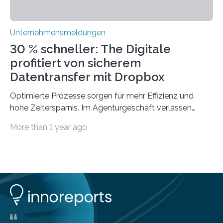
Unternehmensmeldungen
30 % schneller: The Digitale
profitiert von sicherem
Datentransfer mit Dropbox
Optimierte Prozesse sorgen für mehr Effizienz und
hohe Zeitersparnis. Im Agenturgeschäft verlassen
täglich mehrere Gigabyte Daten das Unternehmen und
More than 1 year ago
machen sich auf den Weg zu Kunden oder Partnern.
Wurden früher noch hauptsächlich physische
Datenträger benutzt, finden digitale Transfers heute
vorrangig über die Cloud statt. Um sensible Dateien
beim Datentransfer abzusichern, suchte The Digitale
eine einfache und benutzerfreundliche Lösung. Im
nachfolgenden Anwendungsbeispiel berichtet Peter
Bilz-Wohlgemuth, COO und Managing Partner bei The