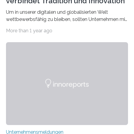
verbindet Tradition und Innovation
Um in unserer digitalen und globalisierten Welt
wettbewerbsfähig zu bleiben, sollten Unternehmen mit
dem Wandel gehen. Das bedeutet jedoch nicht, dass
More than 1 year ago
ihre traditionellen Werte auf der Strecke bleiben
müssen. Tatsächlich ist es vollkommen legitim und
sogar empfehlenswert, an bewährten Praktiken
festzuhalten, solange sie sich mit modernen
Technologien vereinbaren lassen. Die Einführung einer
ERP-Software spielt dabei eine wichtige Rolle, denn
mit dem richtigen System können Unternehmen
traditionelle Geschäftsprozesse in vielerlei Hinsicht
optimieren. Bewährte Praktiken lassen sich mit
modernen Technologien kombinieren Ein…
Unternehmensmeldungen