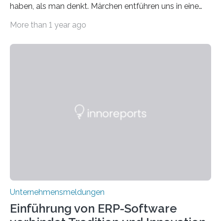
haben, als man denkt. Märchen entführen uns in eine
Welt der Fantasie, in der Zauber und unerwartete
More than 1 year ago
Wendungen die Hauptrolle spielen. Doch haben Sie
schon einmal darüber nachgedacht, dass ein Märchen
wie Rumpelstilzchen erstaunliche Parallelen zur
modernen Realität, insbesondere dem Handel mit
Edelmetallen, aufweist? In beiden Welten dreht sich
vieles um das geheimnisvolle und wertvolle Gold, doch
die Moral der Geschichte birgt auch für den heutigen
Goldankauf einige Lehren. In Rumpelstilzchen wird das
scheinbar…
Unternehmensmeldungen
Einführung von ERP-Software