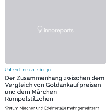
allem für seine potenziellen gesundheitlichen Vorteile
geschätzt. Doch was steckt tatsächlich hinter den
positiven Effekten von CBD, und wie hängen diese mit
den biologischen Prozessen im menschlichen Körper
zusammen? Welche neuen Erkenntnisse liefert die
Forschung und welche Entwicklungen gibt es auf
diesem Gebiet? In diesem Artikel…
Unternehmensmeldungen
Der Zusammenhang zwischen dem
Vergleich von Goldankaufpreisen
und dem Märchen
Rumpelstilzchen
Warum Märchen und Edelmetalle mehr gemeinsam