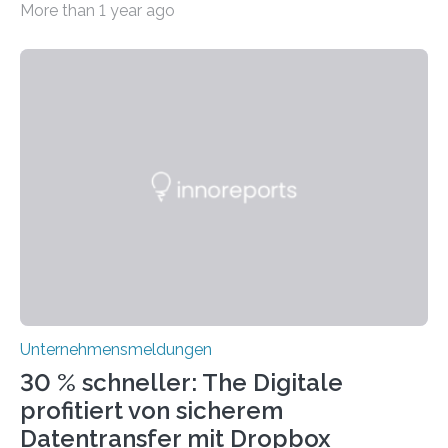
More than 1 year ago
ihre traditionellen Werte auf der Strecke bleiben
müssen. Tatsächlich ist es vollkommen legitim und
sogar empfehlenswert, an bewährten Praktiken
festzuhalten, solange sie sich mit modernen
Technologien vereinbaren lassen. Die Einführung einer
ERP-Software spielt dabei eine wichtige Rolle, denn
mit dem richtigen System können Unternehmen
traditionelle Geschäftsprozesse in vielerlei Hinsicht
optimieren. Bewährte Praktiken lassen sich mit
modernen Technologien kombinieren Ein…
Unternehmensmeldungen
30 % schneller: The Digitale
profitiert von sicherem
Datentransfer mit Dropbox