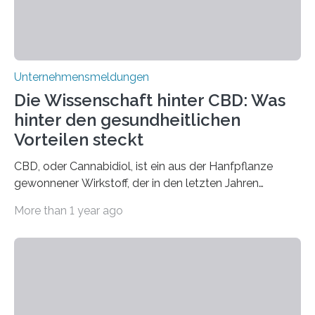
Unternehmensmeldungen
Die Wissenschaft hinter CBD: Was
hinter den gesundheitlichen
Vorteilen steckt
CBD, oder Cannabidiol, ist ein aus der Hanfpflanze
gewonnener Wirkstoff, der in den letzten Jahren
immens an Popularität gewonnen hat. Anders als das
More than 1 year ago
psychoaktive THC (Tetrahydrocannabinol) enthält CBD
keine rauschfördernden Eigenschaften und wird vor
allem für seine potenziellen gesundheitlichen Vorteile
geschätzt. Doch was steckt tatsächlich hinter den
positiven Effekten von CBD, und wie hängen diese mit
den biologischen Prozessen im menschlichen Körper