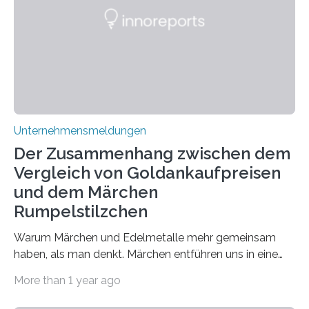
zusammen? Welche neuen Erkenntnisse liefert die
Forschung und welche Entwicklungen gibt es auf
diesem Gebiet? In diesem Artikel…
Unternehmensmeldungen
Der Zusammenhang zwischen dem
Vergleich von Goldankaufpreisen
und dem Märchen
Rumpelstilzchen
Warum Märchen und Edelmetalle mehr gemeinsam
haben, als man denkt. Märchen entführen uns in eine
Welt der Fantasie, in der Zauber und unerwartete
More than 1 year ago
Wendungen die Hauptrolle spielen. Doch haben Sie
schon einmal darüber nachgedacht, dass ein Märchen