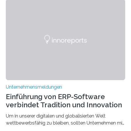
wie Rumpelstilzchen erstaunliche Parallelen zur
modernen Realität, insbesondere dem Handel mit
Edelmetallen, aufweist? In beiden Welten dreht sich
vieles um das geheimnisvolle und wertvolle Gold, doch
die Moral der Geschichte birgt auch für den heutigen
Goldankauf einige Lehren. In Rumpelstilzchen wird das
scheinbar…
Unternehmensmeldungen
Einführung von ERP-Software
verbindet Tradition und Innovation
Um in unserer digitalen und globalisierten Welt
wettbewerbsfähig zu bleiben, sollten Unternehmen mit
dem Wandel gehen. Das bedeutet jedoch nicht, dass