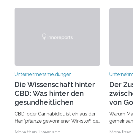
Unternehmensmeldungen
Unterneh
Die Wissenschaft hinter
Der Z
CBD: Was hinter den
zwisch
gesundheitlichen
von Go
Vorteilen steckt
und d
CBD, oder Cannabidiol, ist ein aus der
Warum Mär
Rumpel
Hanfpflanze gewonnener Wirkstoff, der
gemeinsam
in den letzten Jahren immens an
Märchen en
More than 1 year ago
More than 