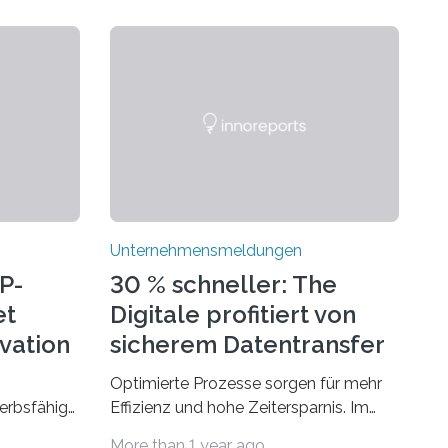
Unternehmensmeldungen
P-
30 % schneller: The
et
Digitale profitiert von
ovation
sicherem Datentransfer
mit Dropbox
Optimierte Prozesse sorgen für mehr
erbsfähig
Effizienz und hohe Zeitersparnis. Im
hmen mit
Agenturgeschäft verlassen täglich
More than 1 year ago