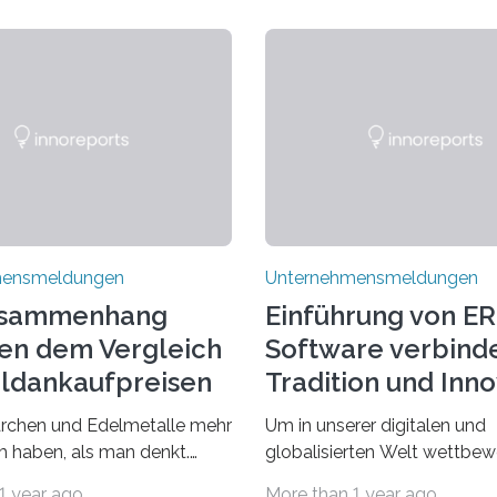
mensmeldungen
Unternehmensmeldungen
usammenhang
Einführung von ER
en dem Vergleich
Software verbind
ldankaufpreisen
Tradition und Inn
em Märchen
chen und Edelmetalle mehr
Um in unserer digitalen und
stilzchen
 haben, als man denkt.
globalisierten Welt wettbew
tführen uns in eine Welt der
zu bleiben, sollten Unterne
1 year ago
More than 1 year ago