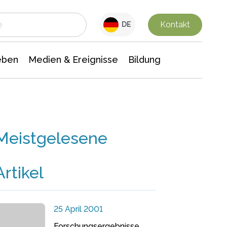
 Leben
Medien & Ereignisse
Interdisziplinäre Forschung
Veranstaltungsnachrichten
n Chemie
Gesellschaftswissenschaften
Kontakt
DE
eben
Medien & Ereignisse
Bildung
Meistgelesene
Artikel
25 April 2001
Forschungsergebnisse