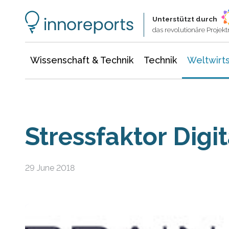
Wissenschaft & Technik
Informationstechnologie
Energie & Elektrotechnik
Unterstützt durch
das revolutionäre Proje
Wissenschaft & Technik
Technik
Weltwirts
Stressfaktor Digi
29 June 2018