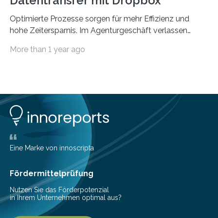
Datentransfer mit Dropbox
Optimierte Prozesse sorgen für mehr Effizienz und
hohe Zeitersparnis. Im Agenturgeschäft verlassen
täglich mehrere Gigabyte Daten das Unternehmen und
More than 1 year ago
machen sich auf den Weg zu Kunden oder Partnern.
Wurden früher noch hauptsächlich physische
Datenträger benutzt, finden digitale Transfers heute
vorrangig über die Cloud statt. Um sensible Dateien
beim Datentransfer abzusichern, suchte The Digitale
eine einfache und benutzerfreundliche Lösung. Im
nachfolgenden Anwendungsbeispiel berichtet Peter
Bilz-Wohlgemuth, COO und Managing Partner bei The
Digitale, wie die Agentur durch die
Eine Marke von innoscripta
Dateiverschlüsselung via Dropbox ihre…
Fördermittelprüfung
Nutzen Sie das Förderpotenzial
in Ihrem Unternehmen optimal aus?