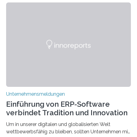
schon einmal darüber nachgedacht, dass ein Märchen
wie Rumpelstilzchen erstaunliche Parallelen zur
modernen Realität, insbesondere dem Handel mit
Edelmetallen, aufweist? In beiden Welten dreht sich
vieles um das geheimnisvolle und wertvolle Gold, doch
die Moral der Geschichte birgt auch für den heutigen
Goldankauf einige Lehren. In Rumpelstilzchen wird das
scheinbar…
Unternehmensmeldungen
Einführung von ERP-Software
verbindet Tradition und Innovation
Um in unserer digitalen und globalisierten Welt
wettbewerbsfähig zu bleiben, sollten Unternehmen mit