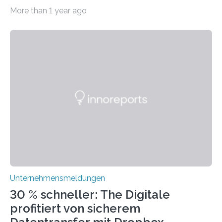
dem Wandel gehen. Das bedeutet jedoch nicht, dass
More than 1 year ago
ihre traditionellen Werte auf der Strecke bleiben
müssen. Tatsächlich ist es vollkommen legitim und
sogar empfehlenswert, an bewährten Praktiken
festzuhalten, solange sie sich mit modernen
Technologien vereinbaren lassen. Die Einführung einer
ERP-Software spielt dabei eine wichtige Rolle, denn
mit dem richtigen System können Unternehmen
traditionelle Geschäftsprozesse in vielerlei Hinsicht
optimieren. Bewährte Praktiken lassen sich mit
modernen Technologien kombinieren Ein…
Unternehmensmeldungen
30 % schneller: The Digitale
profitiert von sicherem