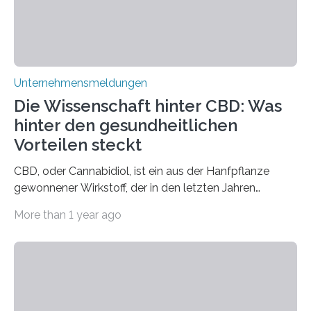
Unternehmensmeldungen
Die Wissenschaft hinter CBD: Was
hinter den gesundheitlichen
Vorteilen steckt
CBD, oder Cannabidiol, ist ein aus der Hanfpflanze
gewonnener Wirkstoff, der in den letzten Jahren
immens an Popularität gewonnen hat. Anders als das
More than 1 year ago
psychoaktive THC (Tetrahydrocannabinol) enthält CBD
keine rauschfördernden Eigenschaften und wird vor
allem für seine potenziellen gesundheitlichen Vorteile
geschätzt. Doch was steckt tatsächlich hinter den
positiven Effekten von CBD, und wie hängen diese mit
den biologischen Prozessen im menschlichen Körper