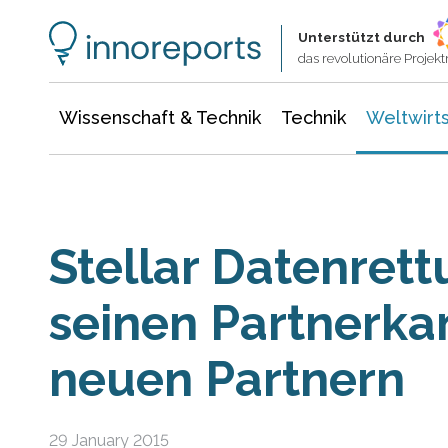
Wissenschaft & Technik
Informationstechnologie
Energie & Elektrotechnik
Unterstützt durch
das revolutionäre Proje
Wissenschaft & Technik
Technik
Weltwirts
Stellar Datenrett
seinen Partnerka
neuen Partnern
29 January 2015