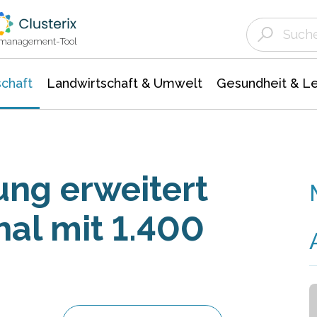
Landwirtschaft & Umwelt
Gesundheit &
Agrar- Forstwissenschaften
Unternehmensmeldungen
Biowissenschafte
Ökologie Umwelt- Naturschutz
ktmanagement-Tool
chaft
Landwirtschaft & Umwelt
Gesundheit & L
ung erweitert
nal mit 1.400