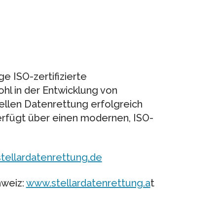
ge ISO-zertifizierte
l in der Entwicklung von
nellen Datenrettung erfolgreich
verfügt über einen modernen, ISO-
tellardatenrettung.de
hweiz:
www.stellardatenrettung.a
t