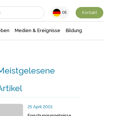
 Leben
Medien & Ereignisse
Interdisziplinäre Forschung
Veranstaltungsnachrichten
n Chemie
Gesellschaftswissenschaften
Kontakt
DE
eben
Medien & Ereignisse
Bildung
Meistgelesene
Artikel
25 April 2001
Forschungsergebnisse