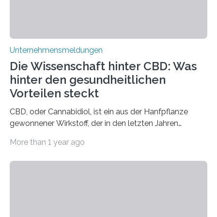
Unternehmensmeldungen
Die Wissenschaft hinter CBD: Was
hinter den gesundheitlichen
Vorteilen steckt
CBD, oder Cannabidiol, ist ein aus der Hanfpflanze
gewonnener Wirkstoff, der in den letzten Jahren
immens an Popularität gewonnen hat. Anders als das
More than 1 year ago
psychoaktive THC (Tetrahydrocannabinol) enthält CBD
keine rauschfördernden Eigenschaften und wird vor
allem für seine potenziellen gesundheitlichen Vorteile
geschätzt. Doch was steckt tatsächlich hinter den
positiven Effekten von CBD, und wie hängen diese mit
den biologischen Prozessen im menschlichen Körper
zusammen? Welche neuen Erkenntnisse liefert die