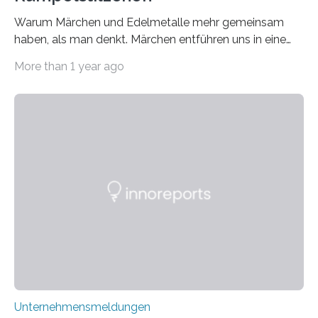
Warum Märchen und Edelmetalle mehr gemeinsam
haben, als man denkt. Märchen entführen uns in eine
Welt der Fantasie, in der Zauber und unerwartete
More than 1 year ago
Wendungen die Hauptrolle spielen. Doch haben Sie
schon einmal darüber nachgedacht, dass ein Märchen
wie Rumpelstilzchen erstaunliche Parallelen zur
modernen Realität, insbesondere dem Handel mit
Edelmetallen, aufweist? In beiden Welten dreht sich
vieles um das geheimnisvolle und wertvolle Gold, doch
die Moral der Geschichte birgt auch für den heutigen
Goldankauf einige Lehren. In Rumpelstilzchen wird das
scheinbar…
Unternehmensmeldungen