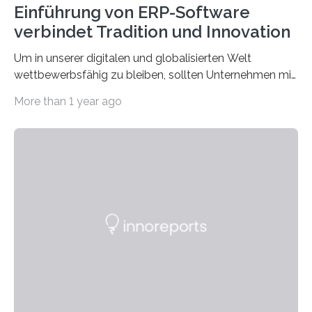
Einführung von ERP-Software
verbindet Tradition und Innovation
Um in unserer digitalen und globalisierten Welt
wettbewerbsfähig zu bleiben, sollten Unternehmen mit
dem Wandel gehen. Das bedeutet jedoch nicht, dass
More than 1 year ago
ihre traditionellen Werte auf der Strecke bleiben
müssen. Tatsächlich ist es vollkommen legitim und
sogar empfehlenswert, an bewährten Praktiken
festzuhalten, solange sie sich mit modernen
Technologien vereinbaren lassen. Die Einführung einer
ERP-Software spielt dabei eine wichtige Rolle, denn
mit dem richtigen System können Unternehmen
traditionelle Geschäftsprozesse in vielerlei Hinsicht
optimieren. Bewährte Praktiken lassen sich mit
modernen Technologien kombinieren Ein…