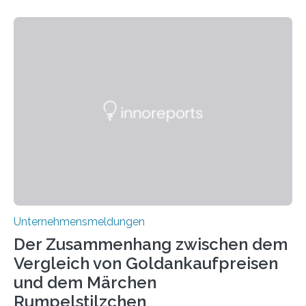
keine rauschfördernden Eigenschaften und wird vor
allem für seine potenziellen gesundheitlichen Vorteile
geschätzt. Doch was steckt tatsächlich hinter den
positiven Effekten von CBD, und wie hängen diese mit
den biologischen Prozessen im menschlichen Körper
zusammen? Welche neuen Erkenntnisse liefert die
Forschung und welche Entwicklungen gibt es auf
diesem Gebiet? In diesem Artikel…
Unternehmensmeldungen
Der Zusammenhang zwischen dem
Vergleich von Goldankaufpreisen
und dem Märchen
Rumpelstilzchen