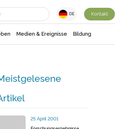
 Leben
Medien & Ereignisse
Interdisziplinäre Forschung
Veranstaltungsnachrichten
n Chemie
Gesellschaftswissenschaften
Kontakt
DE
eben
Medien & Ereignisse
Bildung
Meistgelesene
Artikel
25 April 2001
Forschungsergebnisse