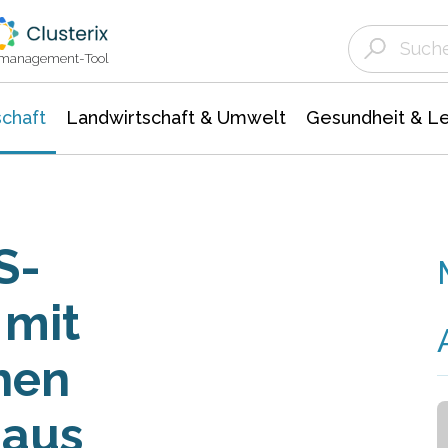
Landwirtschaft & Umwelt
Gesundheit &
Agrar- Forstwissenschaften
Unternehmensmeldungen
Biowissenschafte
Ökologie Umwelt- Naturschutz
ktmanagement-Tool
chaft
Landwirtschaft & Umwelt
Gesundheit & L
S-
 mit
hen
 aus