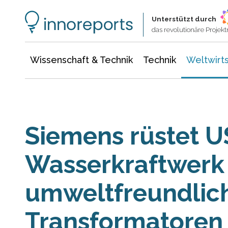
Wissenschaft & Technik
Informationstechnologie
Energie & Elektrotechnik
Unterstützt durch
das revolutionäre Proje
Wissenschaft & Technik
Technik
Weltwirts
Siemens rüstet U
Wasserkraftwerk
umweltfreundlic
Transformatoren