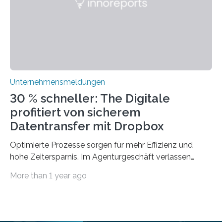
traditionelle Geschäftsprozesse in vielerlei Hinsicht
optimieren. Bewährte Praktiken lassen sich mit
modernen Technologien kombinieren Ein…
Unternehmensmeldungen
30 % schneller: The Digitale
profitiert von sicherem
Datentransfer mit Dropbox
Optimierte Prozesse sorgen für mehr Effizienz und
hohe Zeitersparnis. Im Agenturgeschäft verlassen
täglich mehrere Gigabyte Daten das Unternehmen und
More than 1 year ago
machen sich auf den Weg zu Kunden oder Partnern.
Wurden früher noch hauptsächlich physische
Datenträger benutzt, finden digitale Transfers heute
vorrangig über die Cloud statt. Um sensible Dateien