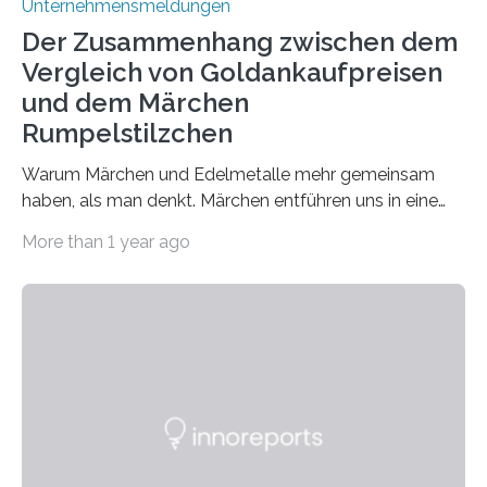
Unternehmensmeldungen
Der Zusammenhang zwischen dem
Vergleich von Goldankaufpreisen
und dem Märchen
Rumpelstilzchen
Warum Märchen und Edelmetalle mehr gemeinsam
haben, als man denkt. Märchen entführen uns in eine
Welt der Fantasie, in der Zauber und unerwartete
More than 1 year ago
Wendungen die Hauptrolle spielen. Doch haben Sie
schon einmal darüber nachgedacht, dass ein Märchen
wie Rumpelstilzchen erstaunliche Parallelen zur
modernen Realität, insbesondere dem Handel mit
Edelmetallen, aufweist? In beiden Welten dreht sich
vieles um das geheimnisvolle und wertvolle Gold, doch
die Moral der Geschichte birgt auch für den heutigen
Goldankauf einige Lehren. In Rumpelstilzchen wird das
scheinbar…