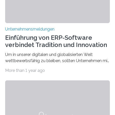
Unternehmensmeldungen
Einführung von ERP-Software
verbindet Tradition und Innovation
Um in unserer digitalen und globalisierten Welt
wettbewerbsfähig zu bleiben, sollten Unternehmen mit
dem Wandel gehen. Das bedeutet jedoch nicht, dass
More than 1 year ago
ihre traditionellen Werte auf der Strecke bleiben
müssen. Tatsächlich ist es vollkommen legitim und
sogar empfehlenswert, an bewährten Praktiken
festzuhalten, solange sie sich mit modernen
Technologien vereinbaren lassen. Die Einführung einer
ERP-Software spielt dabei eine wichtige Rolle, denn
mit dem richtigen System können Unternehmen