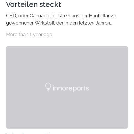
Vorteilen steckt
CBD, oder Cannabidiol, ist ein aus der Hanfpflanze
gewonnener Wirkstoff, der in den letzten Jahren
immens an Popularität gewonnen hat. Anders als das
More than 1 year ago
psychoaktive THC (Tetrahydrocannabinol) enthält CBD
keine rauschfördernden Eigenschaften und wird vor
allem für seine potenziellen gesundheitlichen Vorteile
geschätzt. Doch was steckt tatsächlich hinter den
positiven Effekten von CBD, und wie hängen diese mit
den biologischen Prozessen im menschlichen Körper
zusammen? Welche neuen Erkenntnisse liefert die
Forschung und welche Entwicklungen gibt es auf
diesem Gebiet? In diesem Artikel…