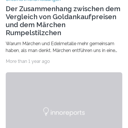
Der Zusammenhang zwischen dem
Vergleich von Goldankaufpreisen
und dem Märchen
Rumpelstilzchen
Warum Märchen und Edelmetalle mehr gemeinsam
haben, als man denkt. Märchen entführen uns in eine
Welt der Fantasie, in der Zauber und unerwartete
More than 1 year ago
Wendungen die Hauptrolle spielen. Doch haben Sie
schon einmal darüber nachgedacht, dass ein Märchen
wie Rumpelstilzchen erstaunliche Parallelen zur
modernen Realität, insbesondere dem Handel mit
Edelmetallen, aufweist? In beiden Welten dreht sich
vieles um das geheimnisvolle und wertvolle Gold, doch
die Moral der Geschichte birgt auch für den heutigen
Goldankauf einige Lehren. In Rumpelstilzchen wird das
scheinbar…