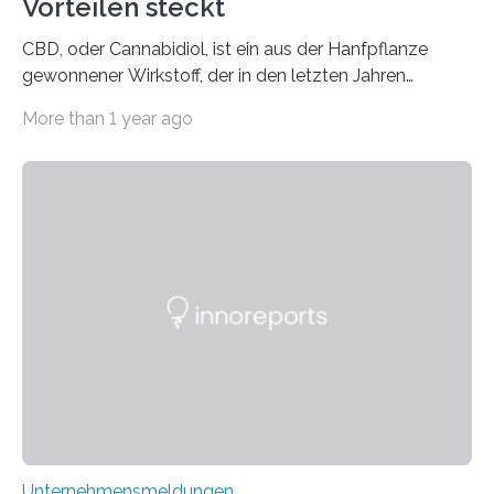
Vorteilen steckt
CBD, oder Cannabidiol, ist ein aus der Hanfpflanze
gewonnener Wirkstoff, der in den letzten Jahren
immens an Popularität gewonnen hat. Anders als das
More than 1 year ago
psychoaktive THC (Tetrahydrocannabinol) enthält CBD
keine rauschfördernden Eigenschaften und wird vor
allem für seine potenziellen gesundheitlichen Vorteile
geschätzt. Doch was steckt tatsächlich hinter den
positiven Effekten von CBD, und wie hängen diese mit
den biologischen Prozessen im menschlichen Körper
zusammen? Welche neuen Erkenntnisse liefert die
Forschung und welche Entwicklungen gibt es auf
diesem Gebiet? In diesem Artikel…
Unternehmensmeldungen