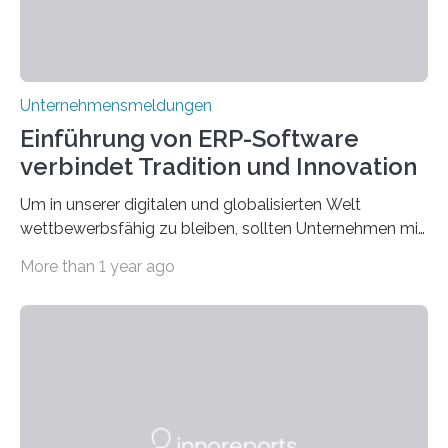
Unternehmensmeldungen
Einführung von ERP-Software
verbindet Tradition und Innovation
Um in unserer digitalen und globalisierten Welt
wettbewerbsfähig zu bleiben, sollten Unternehmen mit
dem Wandel gehen. Das bedeutet jedoch nicht, dass
More than 1 year ago
ihre traditionellen Werte auf der Strecke bleiben
müssen. Tatsächlich ist es vollkommen legitim und
sogar empfehlenswert, an bewährten Praktiken
festzuhalten, solange sie sich mit modernen
Technologien vereinbaren lassen. Die Einführung einer
ERP-Software spielt dabei eine wichtige Rolle, denn
mit dem richtigen System können Unternehmen
traditionelle Geschäftsprozesse in vielerlei Hinsicht