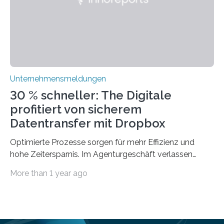
optimieren. Bewährte Praktiken lassen sich mit
modernen Technologien kombinieren Ein…
Unternehmensmeldungen
30 % schneller: The Digitale
profitiert von sicherem
Datentransfer mit Dropbox
Optimierte Prozesse sorgen für mehr Effizienz und
hohe Zeitersparnis. Im Agenturgeschäft verlassen
täglich mehrere Gigabyte Daten das Unternehmen und
More than 1 year ago
machen sich auf den Weg zu Kunden oder Partnern.
Wurden früher noch hauptsächlich physische
Datenträger benutzt, finden digitale Transfers heute
vorrangig über die Cloud statt. Um sensible Dateien