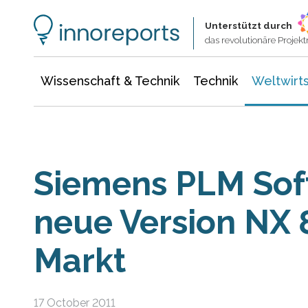
Wissenschaft & Technik
Informationstechnologie
Energie & Elektrotechnik
Unterstützt durch
das revolutionäre Proje
Wissenschaft & Technik
Technik
Weltwirts
Siemens PLM Sof
neue Version NX 
Markt
17 October 2011