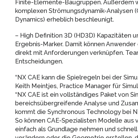
Finite-Elemente-Baugruppen. Außerdem 
komplexen Strömungsdynamik-Analysen (C
Dynamics) erheblich beschleunigt.
– High Definition 3D (HD3D) Kapazitäten
Ergebnis-Marker. Damit können Anwender
direkt mit Anforderungen verknüpfen. Team
Entscheidungen.
“NX CAE kann die Spielregeln bei der Simu
Keith Meintjes, Practice Manager für Simu
“NX CAE ist ein vollständiges Paket von S
bereichsübergreifende Analyse und Zusam
kommt die Synchronous Technology bei NX
So können CAE-Spezialisten Modelle aus
einfach als Grundlage nehmen und schnell
verändern oder die Geometrie erstellen, di