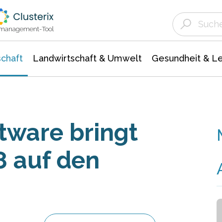
Landwirtschaft & Umwelt
Gesundheit &
Agrar- Forstwissenschaften
Unternehmensmeldungen
Biowissenschafte
Ökologie Umwelt- Naturschutz
ktmanagement-Tool
chaft
Landwirtschaft & Umwelt
Gesundheit & L
tware bringt
8 auf den