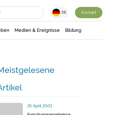
 Leben
Medien & Ereignisse
Interdisziplinäre Forschung
Veranstaltungsnachrichten
n Chemie
Gesellschaftswissenschaften
Kontakt
DE
eben
Medien & Ereignisse
Bildung
Meistgelesene
Artikel
25 April 2001
Forschungsergebnisse