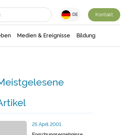
 Leben
Medien & Ereignisse
Interdisziplinäre Forschung
Veranstaltungsnachrichten
n Chemie
Gesellschaftswissenschaften
Kontakt
DE
eben
Medien & Ereignisse
Bildung
Meistgelesene
Artikel
25 April 2001
Forschungsergebnisse