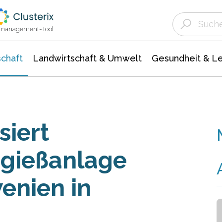
Landwirtschaft & Umwelt
Gesundheit &
Agrar- Forstwissenschaften
Unternehmensmeldungen
Biowissenschafte
Ökologie Umwelt- Naturschutz
ktmanagement-Tool
chaft
Landwirtschaft & Umwelt
Gesundheit & L
iert
gießanlage
wenien in