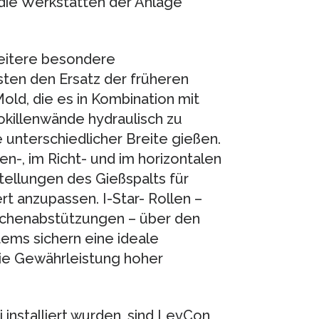
 die Werkstätten der Anlage
eitere besondere
en den Ersatz der früheren
Mold, die es in Kombination mit
okillenwände hydraulisch zu
 unterschiedlicher Breite gießen.
-, im Richt- und im horizontalen
tellungen des Gießspalts für
t anzupassen. I-Star- Rollen –
schenabstützungen – über den
ems sichern eine ideale
die Gewährleistung hoher
installiert wurden, sind LevCon