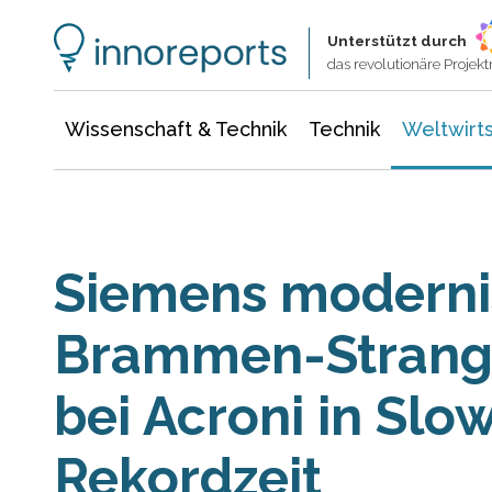
Wissenschaft & Technik
Informationstechnologie
Energie & Elektrotechnik
Unterstützt durch
das revolutionäre Proje
Wissenschaft & Technik
Technik
Weltwirts
Siemens modernis
Brammen-Strang
bei Acroni in Slo
Rekordzeit