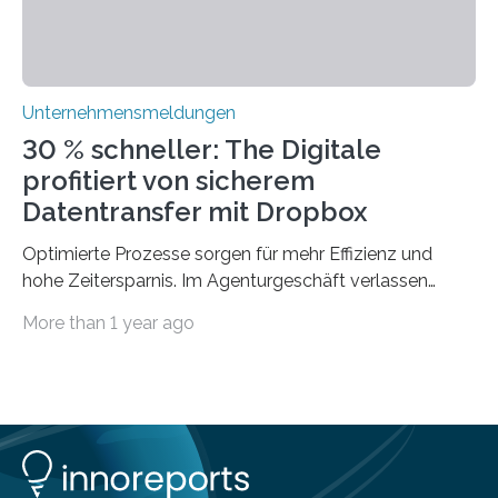
Unternehmensmeldungen
30 % schneller: The Digitale
profitiert von sicherem
Datentransfer mit Dropbox
Optimierte Prozesse sorgen für mehr Effizienz und
hohe Zeitersparnis. Im Agenturgeschäft verlassen
täglich mehrere Gigabyte Daten das Unternehmen und
More than 1 year ago
machen sich auf den Weg zu Kunden oder Partnern.
Wurden früher noch hauptsächlich physische
Datenträger benutzt, finden digitale Transfers heute
vorrangig über die Cloud statt. Um sensible Dateien
beim Datentransfer abzusichern, suchte The Digitale
eine einfache und benutzerfreundliche Lösung. Im
nachfolgenden Anwendungsbeispiel berichtet Peter