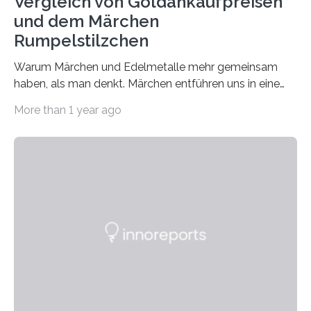
Vergleich von Goldankaufpreisen
und dem Märchen
Rumpelstilzchen
Warum Märchen und Edelmetalle mehr gemeinsam
haben, als man denkt. Märchen entführen uns in eine
Welt der Fantasie, in der Zauber und unerwartete
More than 1 year ago
Wendungen die Hauptrolle spielen. Doch haben Sie
schon einmal darüber nachgedacht, dass ein Märchen
wie Rumpelstilzchen erstaunliche Parallelen zur
modernen Realität, insbesondere dem Handel mit
Edelmetallen, aufweist? In beiden Welten dreht sich
vieles um das geheimnisvolle und wertvolle Gold, doch
die Moral der Geschichte birgt auch für den heutigen
Goldankauf einige Lehren. In Rumpelstilzchen wird das
scheinbar…