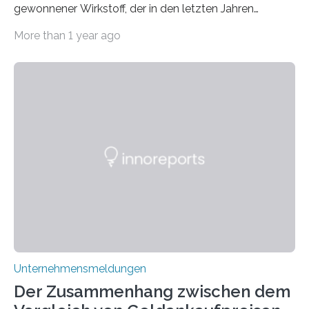
gewonnener Wirkstoff, der in den letzten Jahren
immens an Popularität gewonnen hat. Anders als das
More than 1 year ago
psychoaktive THC (Tetrahydrocannabinol) enthält CBD
keine rauschfördernden Eigenschaften und wird vor
allem für seine potenziellen gesundheitlichen Vorteile
geschätzt. Doch was steckt tatsächlich hinter den
positiven Effekten von CBD, und wie hängen diese mit
den biologischen Prozessen im menschlichen Körper
zusammen? Welche neuen Erkenntnisse liefert die
Forschung und welche Entwicklungen gibt es auf
diesem Gebiet? In diesem Artikel…
Unternehmensmeldungen
Der Zusammenhang zwischen dem