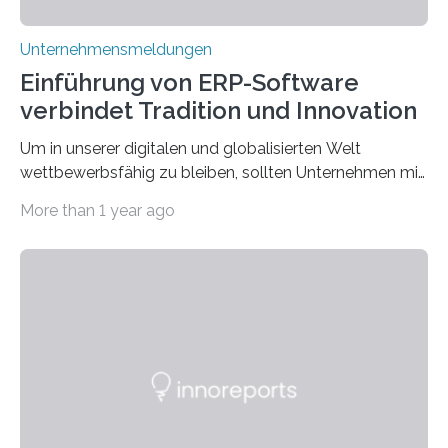
Unternehmensmeldungen
Einführung von ERP-Software
verbindet Tradition und Innovation
Um in unserer digitalen und globalisierten Welt
wettbewerbsfähig zu bleiben, sollten Unternehmen mit
dem Wandel gehen. Das bedeutet jedoch nicht, dass
More than 1 year ago
ihre traditionellen Werte auf der Strecke bleiben
müssen. Tatsächlich ist es vollkommen legitim und
sogar empfehlenswert, an bewährten Praktiken
festzuhalten, solange sie sich mit modernen
Technologien vereinbaren lassen. Die Einführung einer
ERP-Software spielt dabei eine wichtige Rolle, denn
mit dem richtigen System können Unternehmen
traditionelle Geschäftsprozesse in vielerlei Hinsicht
optimieren. Bewährte Praktiken lassen sich mit
modernen Technologien kombinieren Ein…