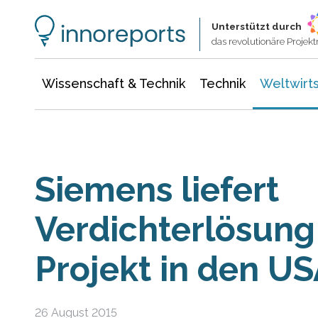
Wissenschaft & Technik
Informationstechnologie
Energie & Elektrotechnik
Unterstützt durch
das revolutionäre Proje
Wissenschaft & Technik
Technik
Weltwirts
Siemens liefert
Verdichterlösung
Projekt in den U
26 August 2015