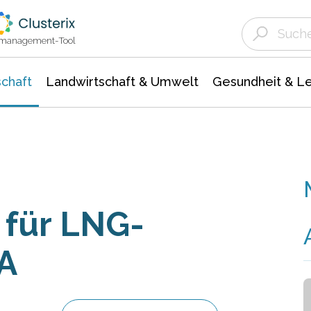
Landwirtschaft & Umwelt
Gesundheit &
Agrar- Forstwissenschaften
Unternehmensmeldungen
Biowissenschafte
Ökologie Umwelt- Naturschutz
ktmanagement-Tool
chaft
Landwirtschaft & Umwelt
Gesundheit & L
 für LNG-
SA