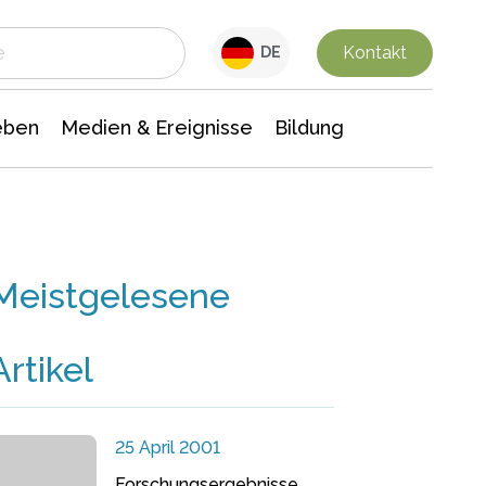
 Leben
Medien & Ereignisse
Interdisziplinäre Forschung
Veranstaltungsnachrichten
n Chemie
Gesellschaftswissenschaften
Kontakt
DE
eben
Medien & Ereignisse
Bildung
Meistgelesene
Artikel
25 April 2001
Forschungsergebnisse