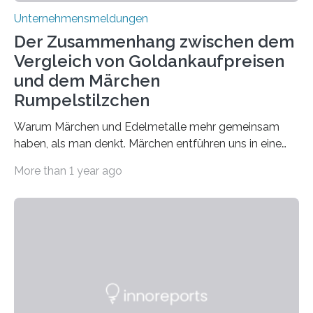
Unternehmensmeldungen
Der Zusammenhang zwischen dem
Vergleich von Goldankaufpreisen
und dem Märchen
Rumpelstilzchen
Warum Märchen und Edelmetalle mehr gemeinsam
haben, als man denkt. Märchen entführen uns in eine
Welt der Fantasie, in der Zauber und unerwartete
More than 1 year ago
Wendungen die Hauptrolle spielen. Doch haben Sie
schon einmal darüber nachgedacht, dass ein Märchen
wie Rumpelstilzchen erstaunliche Parallelen zur
modernen Realität, insbesondere dem Handel mit
Edelmetallen, aufweist? In beiden Welten dreht sich
vieles um das geheimnisvolle und wertvolle Gold, doch
die Moral der Geschichte birgt auch für den heutigen
Goldankauf einige Lehren. In Rumpelstilzchen wird das
scheinbar…