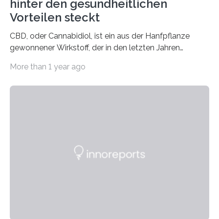
hinter den gesundheitlichen
Vorteilen steckt
CBD, oder Cannabidiol, ist ein aus der Hanfpflanze
gewonnener Wirkstoff, der in den letzten Jahren
immens an Popularität gewonnen hat. Anders als das
More than 1 year ago
psychoaktive THC (Tetrahydrocannabinol) enthält CBD
keine rauschfördernden Eigenschaften und wird vor
allem für seine potenziellen gesundheitlichen Vorteile
geschätzt. Doch was steckt tatsächlich hinter den
positiven Effekten von CBD, und wie hängen diese mit
den biologischen Prozessen im menschlichen Körper
zusammen? Welche neuen Erkenntnisse liefert die
Forschung und welche Entwicklungen gibt es auf
diesem Gebiet? In diesem Artikel…