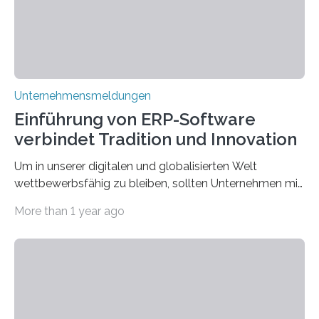
Unternehmensmeldungen
Einführung von ERP-Software
verbindet Tradition und Innovation
Um in unserer digitalen und globalisierten Welt
wettbewerbsfähig zu bleiben, sollten Unternehmen mit
dem Wandel gehen. Das bedeutet jedoch nicht, dass
More than 1 year ago
ihre traditionellen Werte auf der Strecke bleiben
müssen. Tatsächlich ist es vollkommen legitim und
sogar empfehlenswert, an bewährten Praktiken
festzuhalten, solange sie sich mit modernen
Technologien vereinbaren lassen. Die Einführung einer
ERP-Software spielt dabei eine wichtige Rolle, denn