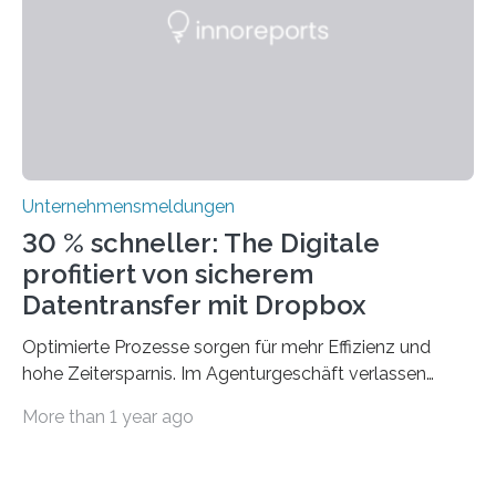
mit dem richtigen System können Unternehmen
traditionelle Geschäftsprozesse in vielerlei Hinsicht
optimieren. Bewährte Praktiken lassen sich mit
modernen Technologien kombinieren Ein…
Unternehmensmeldungen
30 % schneller: The Digitale
profitiert von sicherem
Datentransfer mit Dropbox
Optimierte Prozesse sorgen für mehr Effizienz und
hohe Zeitersparnis. Im Agenturgeschäft verlassen
täglich mehrere Gigabyte Daten das Unternehmen und
More than 1 year ago
machen sich auf den Weg zu Kunden oder Partnern.
Wurden früher noch hauptsächlich physische
Datenträger benutzt, finden digitale Transfers heute