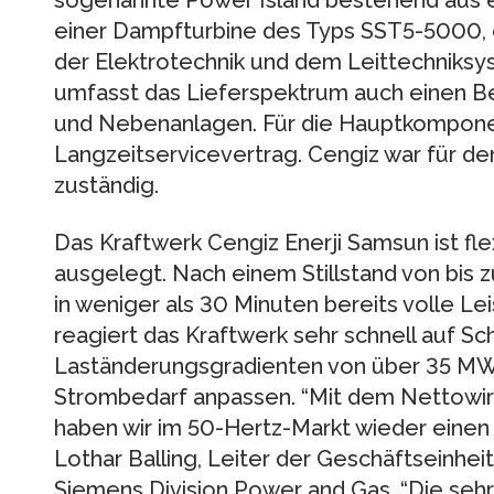
sogenannte Power Island bestehend aus 
einer Dampfturbine des Typs SST5-5000
der Elektrotechnik und dem Leittechnik
umfasst das Lieferspektrum auch einen Be
und Nebenanlagen. Für die Hauptkompon
Langzeitservicevertrag. Cengiz war für d
zuständig.
Das Kraftwerk Cengiz Enerji Samsun ist flex
ausgelegt. Nach einem Stillstand von bis 
in weniger als 30 Minuten bereits volle Lei
reagiert das Kraftwerk sehr schnell auf 
Laständerungsgradienten von über 35 MW
Strombedarf anpassen. “Mit dem Nettowir
haben wir im 50-Hertz-Markt wieder einen
Lothar Balling, Leiter der Geschäftseinhe
Siemens Division Power and Gas. “Die sehr