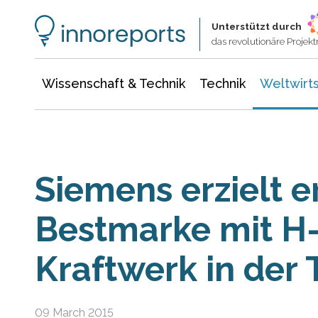
Wissenschaft & Technik
Informationstechnologie
Energie & Elektrotechnik
Unterstützt durch
das revolutionäre Proje
Wissenschaft & Technik
Technik
Weltwirts
Siemens erzielt e
Bestmarke mit H
Kraftwerk in der 
09 March 2015