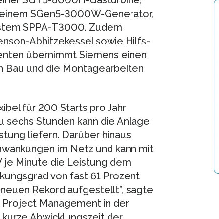
einer SGT5-8000H-Gasturbine,
, einem SGen5-3000W-Generator,
system SPPA-T3000. Zudem
nson-Abhitzekessel sowie Hilfs-
enten übernimmt Siemens einen
en Bau und die Montagearbeiten
ibel für 200 Starts pro Jahr
zu sechs Stunden kann die Anlage
stung liefern. Darüber hinaus
Schwankungen im Netz und kann mit
 je Minute die Leistung dem
kungsgrad von fast 61 Prozent
 neuen Rekord aufgestellt”, sagte
it Project Management in der
 kurze Abwicklungszeit der