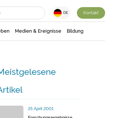
 Leben
Medien & Ereignisse
Interdisziplinäre Forschung
Veranstaltungsnachrichten
n Chemie
Gesellschaftswissenschaften
Kontakt
DE
eben
Medien & Ereignisse
Bildung
Meistgelesene
Artikel
25 April 2001
Forschungsergebnisse