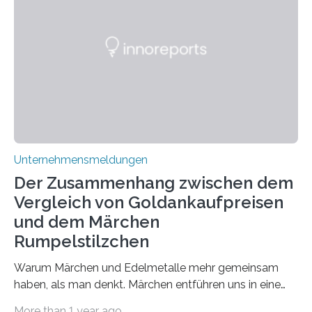
den biologischen Prozessen im menschlichen Körper
zusammen? Welche neuen Erkenntnisse liefert die
Forschung und welche Entwicklungen gibt es auf
diesem Gebiet? In diesem Artikel…
Unternehmensmeldungen
Der Zusammenhang zwischen dem
Vergleich von Goldankaufpreisen
und dem Märchen
Rumpelstilzchen
Warum Märchen und Edelmetalle mehr gemeinsam
haben, als man denkt. Märchen entführen uns in eine
Welt der Fantasie, in der Zauber und unerwartete
More than 1 year ago