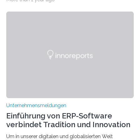
Wendungen die Hauptrolle spielen. Doch haben Sie
schon einmal darüber nachgedacht, dass ein Märchen
wie Rumpelstilzchen erstaunliche Parallelen zur
modernen Realität, insbesondere dem Handel mit
Edelmetallen, aufweist? In beiden Welten dreht sich
vieles um das geheimnisvolle und wertvolle Gold, doch
die Moral der Geschichte birgt auch für den heutigen
Goldankauf einige Lehren. In Rumpelstilzchen wird das
scheinbar…
Unternehmensmeldungen
Einführung von ERP-Software
verbindet Tradition und Innovation
Um in unserer digitalen und globalisierten Welt