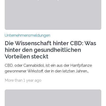
Unternehmensmeldungen
Die Wissenschaft hinter CBD: Was
hinter den gesundheitlichen
Vorteilen steckt
CBD, oder Cannabidiol, ist ein aus der Hanfpflanze
gewonnener Wirkstoff, der in den letzten Jahren
immens an Popularität gewonnen hat. Anders als das
More than 1 year ago
psychoaktive THC (Tetrahydrocannabinol) enthält CBD
keine rauschfördernden Eigenschaften und wird vor
allem für seine potenziellen gesundheitlichen Vorteile
geschätzt. Doch was steckt tatsächlich hinter den
positiven Effekten von CBD, und wie hängen diese mit