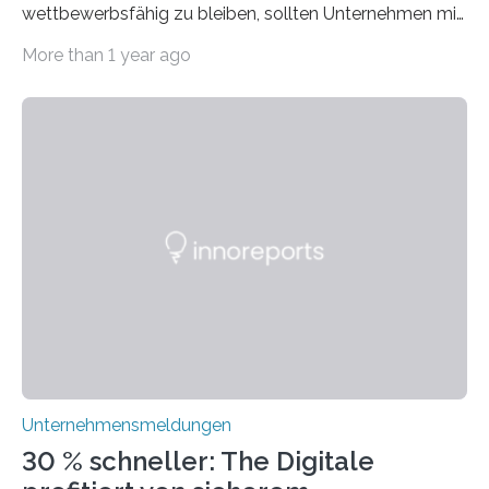
wettbewerbsfähig zu bleiben, sollten Unternehmen mit
dem Wandel gehen. Das bedeutet jedoch nicht, dass
More than 1 year ago
ihre traditionellen Werte auf der Strecke bleiben
müssen. Tatsächlich ist es vollkommen legitim und
sogar empfehlenswert, an bewährten Praktiken
festzuhalten, solange sie sich mit modernen
Technologien vereinbaren lassen. Die Einführung einer
ERP-Software spielt dabei eine wichtige Rolle, denn
mit dem richtigen System können Unternehmen
traditionelle Geschäftsprozesse in vielerlei Hinsicht
optimieren. Bewährte Praktiken lassen sich mit
modernen Technologien kombinieren Ein…
Unternehmensmeldungen
30 % schneller: The Digitale