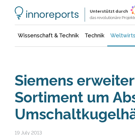
Wissenschaft & Technik
Informationstechnologie
Energie & Elektrotechnik
Unterstützt durch
das revolutionäre Proje
Wissenschaft & Technik
Technik
Weltwirts
Siemens erweiter
Sortiment um Ab
Umschaltkugelh
19 July 2013