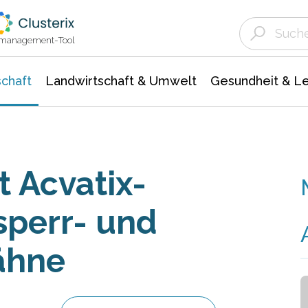
Landwirtschaft & Umwelt
Gesundheit &
Agrar- Forstwissenschaften
Unternehmensmeldungen
Biowissenschafte
Ökologie Umwelt- Naturschutz
ktmanagement-Tool
chaft
Landwirtschaft & Umwelt
Gesundheit & L
t Acvatix-
sperr- und
ähne