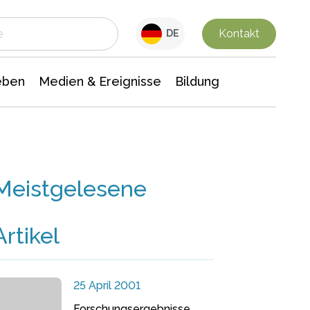
 Leben
Medien & Ereignisse
Interdisziplinäre Forschung
Veranstaltungsnachrichten
n Chemie
Gesellschaftswissenschaften
Kontakt
DE
eben
Medien & Ereignisse
Bildung
Meistgelesene
Artikel
25 April 2001
Forschungsergebnisse