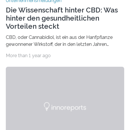
Unternehmensmeldungen
Die Wissenschaft hinter CBD: Was
hinter den gesundheitlichen
Vorteilen steckt
CBD, oder Cannabidiol, ist ein aus der Hanfpflanze
gewonnener Wirkstoff, der in den letzten Jahren
immens an Popularität gewonnen hat. Anders als das
More than 1 year ago
psychoaktive THC (Tetrahydrocannabinol) enthält CBD
keine rauschfördernden Eigenschaften und wird vor
allem für seine potenziellen gesundheitlichen Vorteile
geschätzt. Doch was steckt tatsächlich hinter den
positiven Effekten von CBD, und wie hängen diese mit
den biologischen Prozessen im menschlichen Körper
zusammen? Welche neuen Erkenntnisse liefert die
Forschung und welche Entwicklungen gibt es auf
diesem Gebiet? In diesem Artikel…