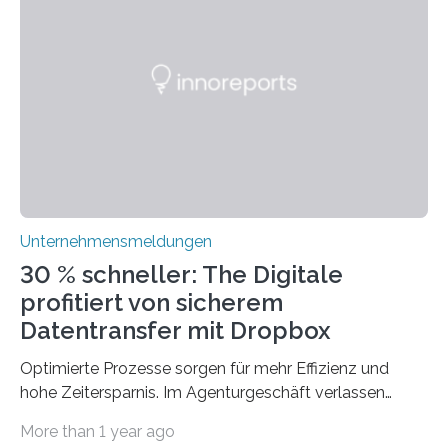
Technologien vereinbaren lassen. Die Einführung einer
ERP-Software spielt dabei eine wichtige Rolle, denn
mit dem richtigen System können Unternehmen
traditionelle Geschäftsprozesse in vielerlei Hinsicht
optimieren. Bewährte Praktiken lassen sich mit
modernen Technologien kombinieren Ein…
Unternehmensmeldungen
30 % schneller: The Digitale
profitiert von sicherem
Datentransfer mit Dropbox
Optimierte Prozesse sorgen für mehr Effizienz und
hohe Zeitersparnis. Im Agenturgeschäft verlassen
täglich mehrere Gigabyte Daten das Unternehmen und
More than 1 year ago
machen sich auf den Weg zu Kunden oder Partnern.