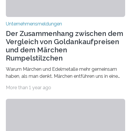
Unternehmensmeldungen
Der Zusammenhang zwischen dem
Vergleich von Goldankaufpreisen
und dem Märchen
Rumpelstilzchen
Warum Märchen und Edelmetalle mehr gemeinsam
haben, als man denkt. Märchen entführen uns in eine
Welt der Fantasie, in der Zauber und unerwartete
More than 1 year ago
Wendungen die Hauptrolle spielen. Doch haben Sie
schon einmal darüber nachgedacht, dass ein Märchen
wie Rumpelstilzchen erstaunliche Parallelen zur
modernen Realität, insbesondere dem Handel mit
Edelmetallen, aufweist? In beiden Welten dreht sich
vieles um das geheimnisvolle und wertvolle Gold, doch