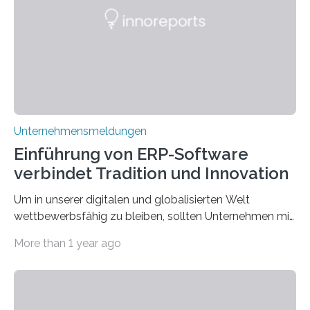
die Moral der Geschichte birgt auch für den heutigen
Goldankauf einige Lehren. In Rumpelstilzchen wird das
scheinbar…
Unternehmensmeldungen
Einführung von ERP-Software
verbindet Tradition und Innovation
Um in unserer digitalen und globalisierten Welt
wettbewerbsfähig zu bleiben, sollten Unternehmen mit
dem Wandel gehen. Das bedeutet jedoch nicht, dass
More than 1 year ago
ihre traditionellen Werte auf der Strecke bleiben
müssen. Tatsächlich ist es vollkommen legitim und
sogar empfehlenswert, an bewährten Praktiken
festzuhalten, solange sie sich mit modernen