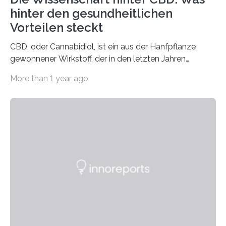
hinter den gesundheitlichen
Vorteilen steckt
CBD, oder Cannabidiol, ist ein aus der Hanfpflanze
gewonnener Wirkstoff, der in den letzten Jahren
immens an Popularität gewonnen hat. Anders als das
More than 1 year ago
psychoaktive THC (Tetrahydrocannabinol) enthält CBD
keine rauschfördernden Eigenschaften und wird vor
allem für seine potenziellen gesundheitlichen Vorteile
geschätzt. Doch was steckt tatsächlich hinter den
positiven Effekten von CBD, und wie hängen diese mit
den biologischen Prozessen im menschlichen Körper
zusammen? Welche neuen Erkenntnisse liefert die
Forschung und welche Entwicklungen gibt es auf
diesem Gebiet? In diesem Artikel…