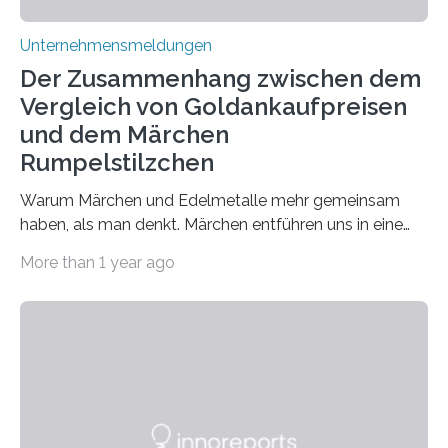
Unternehmensmeldungen
Der Zusammenhang zwischen dem
Vergleich von Goldankaufpreisen
und dem Märchen
Rumpelstilzchen
Warum Märchen und Edelmetalle mehr gemeinsam
haben, als man denkt. Märchen entführen uns in eine
Welt der Fantasie, in der Zauber und unerwartete
More than 1 year ago
Wendungen die Hauptrolle spielen. Doch haben Sie
schon einmal darüber nachgedacht, dass ein Märchen
wie Rumpelstilzchen erstaunliche Parallelen zur
modernen Realität, insbesondere dem Handel mit
Edelmetallen, aufweist? In beiden Welten dreht sich
vieles um das geheimnisvolle und wertvolle Gold, doch
die Moral der Geschichte birgt auch für den heutigen
Goldankauf einige Lehren. In Rumpelstilzchen wird das