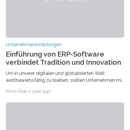
scheinbar…
Unternehmensmeldungen
Einführung von ERP-Software
verbindet Tradition und Innovation
Um in unserer digitalen und globalisierten Welt
wettbewerbsfähig zu bleiben, sollten Unternehmen mit
dem Wandel gehen. Das bedeutet jedoch nicht, dass
More than 1 year ago
ihre traditionellen Werte auf der Strecke bleiben
müssen. Tatsächlich ist es vollkommen legitim und
sogar empfehlenswert, an bewährten Praktiken
festzuhalten, solange sie sich mit modernen
Technologien vereinbaren lassen. Die Einführung einer
ERP-Software spielt dabei eine wichtige Rolle, denn