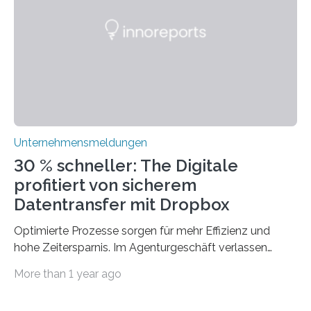
mit dem richtigen System können Unternehmen
traditionelle Geschäftsprozesse in vielerlei Hinsicht
optimieren. Bewährte Praktiken lassen sich mit
modernen Technologien kombinieren Ein…
Unternehmensmeldungen
30 % schneller: The Digitale
profitiert von sicherem
Datentransfer mit Dropbox
Optimierte Prozesse sorgen für mehr Effizienz und
hohe Zeitersparnis. Im Agenturgeschäft verlassen
täglich mehrere Gigabyte Daten das Unternehmen und
More than 1 year ago
machen sich auf den Weg zu Kunden oder Partnern.
Wurden früher noch hauptsächlich physische