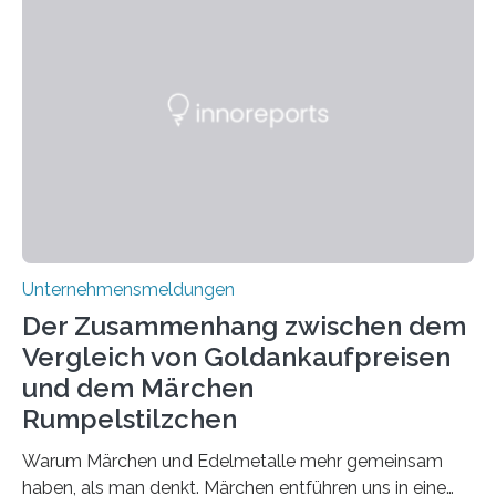
geschätzt. Doch was steckt tatsächlich hinter den
positiven Effekten von CBD, und wie hängen diese mit
den biologischen Prozessen im menschlichen Körper
zusammen? Welche neuen Erkenntnisse liefert die
Forschung und welche Entwicklungen gibt es auf
diesem Gebiet? In diesem Artikel…
Unternehmensmeldungen
Der Zusammenhang zwischen dem
Vergleich von Goldankaufpreisen
und dem Märchen
Rumpelstilzchen
Warum Märchen und Edelmetalle mehr gemeinsam
haben, als man denkt. Märchen entführen uns in eine