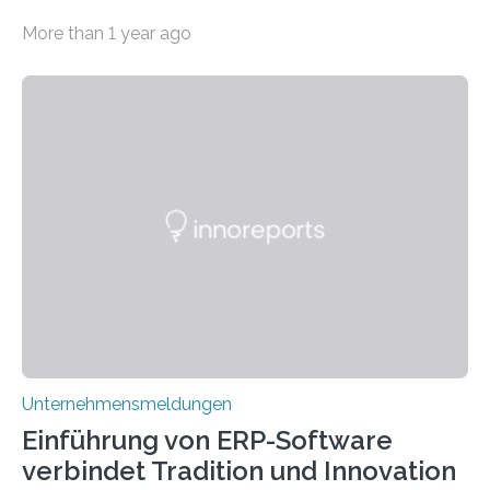
Welt der Fantasie, in der Zauber und unerwartete
More than 1 year ago
Wendungen die Hauptrolle spielen. Doch haben Sie
schon einmal darüber nachgedacht, dass ein Märchen
wie Rumpelstilzchen erstaunliche Parallelen zur
modernen Realität, insbesondere dem Handel mit
Edelmetallen, aufweist? In beiden Welten dreht sich
vieles um das geheimnisvolle und wertvolle Gold, doch
die Moral der Geschichte birgt auch für den heutigen
Goldankauf einige Lehren. In Rumpelstilzchen wird das
scheinbar…
Unternehmensmeldungen
Einführung von ERP-Software
verbindet Tradition und Innovation