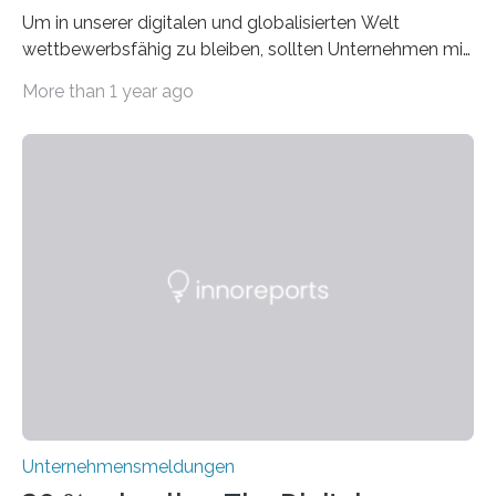
Um in unserer digitalen und globalisierten Welt
wettbewerbsfähig zu bleiben, sollten Unternehmen mit
dem Wandel gehen. Das bedeutet jedoch nicht, dass
More than 1 year ago
ihre traditionellen Werte auf der Strecke bleiben
müssen. Tatsächlich ist es vollkommen legitim und
sogar empfehlenswert, an bewährten Praktiken
festzuhalten, solange sie sich mit modernen
Technologien vereinbaren lassen. Die Einführung einer
ERP-Software spielt dabei eine wichtige Rolle, denn
mit dem richtigen System können Unternehmen
traditionelle Geschäftsprozesse in vielerlei Hinsicht
optimieren. Bewährte Praktiken lassen sich mit
modernen Technologien kombinieren Ein…
Unternehmensmeldungen