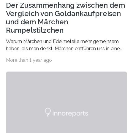
Der Zusammenhang zwischen dem
Vergleich von Goldankaufpreisen
und dem Märchen
Rumpelstilzchen
Warum Märchen und Edelmetalle mehr gemeinsam
haben, als man denkt. Märchen entführen uns in eine
Welt der Fantasie, in der Zauber und unerwartete
More than 1 year ago
Wendungen die Hauptrolle spielen. Doch haben Sie
schon einmal darüber nachgedacht, dass ein Märchen
wie Rumpelstilzchen erstaunliche Parallelen zur
modernen Realität, insbesondere dem Handel mit
Edelmetallen, aufweist? In beiden Welten dreht sich
vieles um das geheimnisvolle und wertvolle Gold, doch
die Moral der Geschichte birgt auch für den heutigen
Goldankauf einige Lehren. In Rumpelstilzchen wird das
scheinbar…