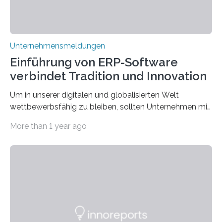
Unternehmensmeldungen
Einführung von ERP-Software
verbindet Tradition und Innovation
Um in unserer digitalen und globalisierten Welt
wettbewerbsfähig zu bleiben, sollten Unternehmen mit
dem Wandel gehen. Das bedeutet jedoch nicht, dass
More than 1 year ago
ihre traditionellen Werte auf der Strecke bleiben
müssen. Tatsächlich ist es vollkommen legitim und
sogar empfehlenswert, an bewährten Praktiken
festzuhalten, solange sie sich mit modernen
Technologien vereinbaren lassen. Die Einführung einer
ERP-Software spielt dabei eine wichtige Rolle, denn
mit dem richtigen System können Unternehmen
traditionelle Geschäftsprozesse in vielerlei Hinsicht