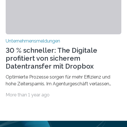
optimieren. Bewährte Praktiken lassen sich mit
modernen Technologien kombinieren Ein…
Unternehmensmeldungen
30 % schneller: The Digitale
profitiert von sicherem
Datentransfer mit Dropbox
Optimierte Prozesse sorgen für mehr Effizienz und
hohe Zeitersparnis. Im Agenturgeschäft verlassen
täglich mehrere Gigabyte Daten das Unternehmen und
More than 1 year ago
machen sich auf den Weg zu Kunden oder Partnern.
Wurden früher noch hauptsächlich physische
Datenträger benutzt, finden digitale Transfers heute
vorrangig über die Cloud statt. Um sensible Dateien
beim Datentransfer abzusichern, suchte The Digitale