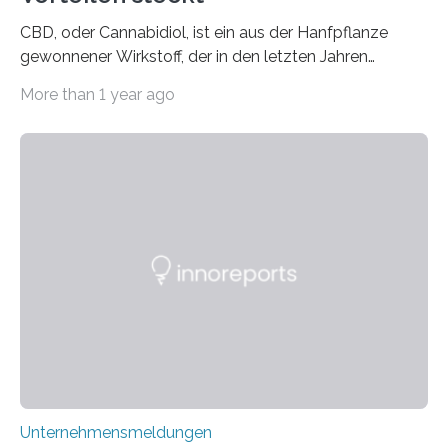
CBD, oder Cannabidiol, ist ein aus der Hanfpflanze
gewonnener Wirkstoff, der in den letzten Jahren
immens an Popularität gewonnen hat. Anders als das
More than 1 year ago
psychoaktive THC (Tetrahydrocannabinol) enthält CBD
keine rauschfördernden Eigenschaften und wird vor
allem für seine potenziellen gesundheitlichen Vorteile
geschätzt. Doch was steckt tatsächlich hinter den
positiven Effekten von CBD, und wie hängen diese mit
den biologischen Prozessen im menschlichen Körper
zusammen? Welche neuen Erkenntnisse liefert die
Forschung und welche Entwicklungen gibt es auf
diesem Gebiet? In diesem Artikel…
Unternehmensmeldungen