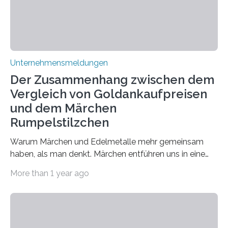
Unternehmensmeldungen
Der Zusammenhang zwischen dem
Vergleich von Goldankaufpreisen
und dem Märchen
Rumpelstilzchen
Warum Märchen und Edelmetalle mehr gemeinsam
haben, als man denkt. Märchen entführen uns in eine
Welt der Fantasie, in der Zauber und unerwartete
More than 1 year ago
Wendungen die Hauptrolle spielen. Doch haben Sie
schon einmal darüber nachgedacht, dass ein Märchen
wie Rumpelstilzchen erstaunliche Parallelen zur
modernen Realität, insbesondere dem Handel mit
Edelmetallen, aufweist? In beiden Welten dreht sich