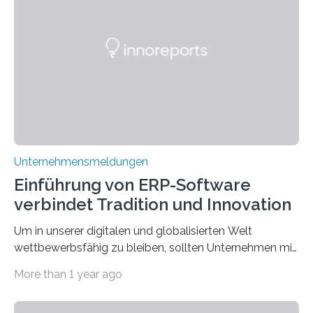
vieles um das geheimnisvolle und wertvolle Gold, doch
die Moral der Geschichte birgt auch für den heutigen
Goldankauf einige Lehren. In Rumpelstilzchen wird das
scheinbar…
Unternehmensmeldungen
Einführung von ERP-Software
verbindet Tradition und Innovation
Um in unserer digitalen und globalisierten Welt
wettbewerbsfähig zu bleiben, sollten Unternehmen mit
dem Wandel gehen. Das bedeutet jedoch nicht, dass
More than 1 year ago
ihre traditionellen Werte auf der Strecke bleiben
müssen. Tatsächlich ist es vollkommen legitim und