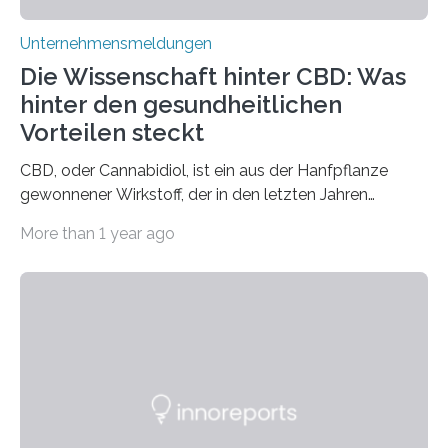
Unternehmensmeldungen
Die Wissenschaft hinter CBD: Was
hinter den gesundheitlichen
Vorteilen steckt
CBD, oder Cannabidiol, ist ein aus der Hanfpflanze
gewonnener Wirkstoff, der in den letzten Jahren
immens an Popularität gewonnen hat. Anders als das
More than 1 year ago
psychoaktive THC (Tetrahydrocannabinol) enthält CBD
keine rauschfördernden Eigenschaften und wird vor
allem für seine potenziellen gesundheitlichen Vorteile
geschätzt. Doch was steckt tatsächlich hinter den
positiven Effekten von CBD, und wie hängen diese mit
den biologischen Prozessen im menschlichen Körper
zusammen? Welche neuen Erkenntnisse liefert die
Forschung und welche Entwicklungen gibt es auf
diesem Gebiet? In diesem Artikel…