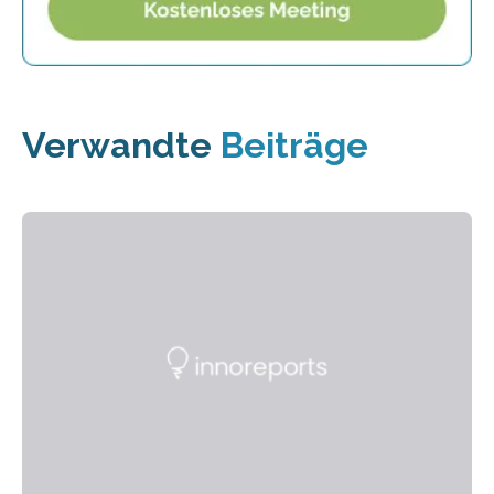
Verwandte
Beiträge