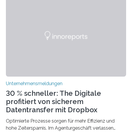
sogar empfehlenswert, an bewährten Praktiken
festzuhalten, solange sie sich mit modernen
Technologien vereinbaren lassen. Die Einführung einer
ERP-Software spielt dabei eine wichtige Rolle, denn
mit dem richtigen System können Unternehmen
traditionelle Geschäftsprozesse in vielerlei Hinsicht
optimieren. Bewährte Praktiken lassen sich mit
modernen Technologien kombinieren Ein…
Unternehmensmeldungen
30 % schneller: The Digitale
profitiert von sicherem
Datentransfer mit Dropbox
Optimierte Prozesse sorgen für mehr Effizienz und
hohe Zeitersparnis. Im Agenturgeschäft verlassen