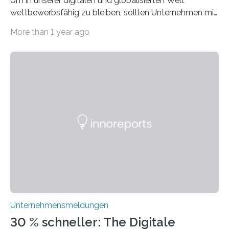
Um in unserer digitalen und globalisierten Welt
wettbewerbsfähig zu bleiben, sollten Unternehmen mit
dem Wandel gehen. Das bedeutet jedoch nicht, dass
More than 1 year ago
ihre traditionellen Werte auf der Strecke bleiben
müssen. Tatsächlich ist es vollkommen legitim und
sogar empfehlenswert, an bewährten Praktiken
festzuhalten, solange sie sich mit modernen
Technologien vereinbaren lassen. Die Einführung einer
ERP-Software spielt dabei eine wichtige Rolle, denn
mit dem richtigen System können Unternehmen
traditionelle Geschäftsprozesse in vielerlei Hinsicht
optimieren. Bewährte Praktiken lassen sich mit
modernen Technologien kombinieren Ein…
Unternehmensmeldungen
30 % schneller: The Digitale