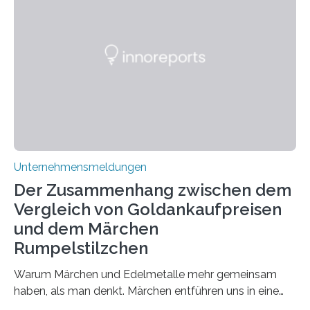
positiven Effekten von CBD, und wie hängen diese mit
den biologischen Prozessen im menschlichen Körper
zusammen? Welche neuen Erkenntnisse liefert die
Forschung und welche Entwicklungen gibt es auf
diesem Gebiet? In diesem Artikel…
Unternehmensmeldungen
Der Zusammenhang zwischen dem
Vergleich von Goldankaufpreisen
und dem Märchen
Rumpelstilzchen
Warum Märchen und Edelmetalle mehr gemeinsam
haben, als man denkt. Märchen entführen uns in eine
Welt der Fantasie, in der Zauber und unerwartete