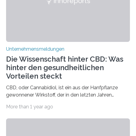
Unternehmensmeldungen
Die Wissenschaft hinter CBD: Was
hinter den gesundheitlichen
Vorteilen steckt
CBD, oder Cannabidiol, ist ein aus der Hanfpflanze
gewonnener Wirkstoff, der in den letzten Jahren
immens an Popularität gewonnen hat. Anders als das
More than 1 year ago
psychoaktive THC (Tetrahydrocannabinol) enthält CBD
keine rauschfördernden Eigenschaften und wird vor
allem für seine potenziellen gesundheitlichen Vorteile
geschätzt. Doch was steckt tatsächlich hinter den