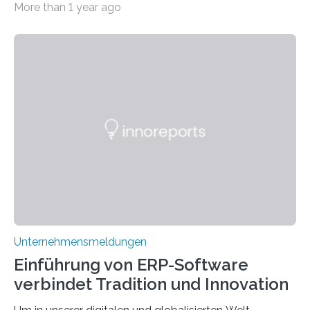
More than 1 year ago
Wendungen die Hauptrolle spielen. Doch haben Sie
schon einmal darüber nachgedacht, dass ein Märchen
wie Rumpelstilzchen erstaunliche Parallelen zur
modernen Realität, insbesondere dem Handel mit
Edelmetallen, aufweist? In beiden Welten dreht sich
vieles um das geheimnisvolle und wertvolle Gold, doch
die Moral der Geschichte birgt auch für den heutigen
Goldankauf einige Lehren. In Rumpelstilzchen wird das
scheinbar…
Unternehmensmeldungen
Einführung von ERP-Software
verbindet Tradition und Innovation