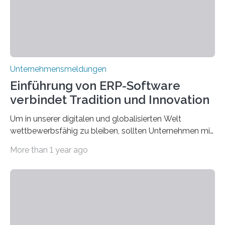
scheinbar…
Unternehmensmeldungen
Einführung von ERP-Software
verbindet Tradition und Innovation
Um in unserer digitalen und globalisierten Welt
wettbewerbsfähig zu bleiben, sollten Unternehmen mit
dem Wandel gehen. Das bedeutet jedoch nicht, dass
More than 1 year ago
ihre traditionellen Werte auf der Strecke bleiben
müssen. Tatsächlich ist es vollkommen legitim und
sogar empfehlenswert, an bewährten Praktiken
festzuhalten, solange sie sich mit modernen
Technologien vereinbaren lassen. Die Einführung einer
ERP-Software spielt dabei eine wichtige Rolle, denn