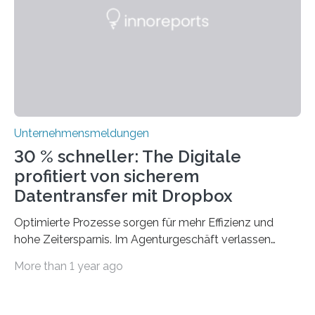
mit dem richtigen System können Unternehmen
traditionelle Geschäftsprozesse in vielerlei Hinsicht
optimieren. Bewährte Praktiken lassen sich mit
modernen Technologien kombinieren Ein…
Unternehmensmeldungen
30 % schneller: The Digitale
profitiert von sicherem
Datentransfer mit Dropbox
Optimierte Prozesse sorgen für mehr Effizienz und
hohe Zeitersparnis. Im Agenturgeschäft verlassen
täglich mehrere Gigabyte Daten das Unternehmen und
More than 1 year ago
machen sich auf den Weg zu Kunden oder Partnern.
Wurden früher noch hauptsächlich physische
Datenträger benutzt, finden digitale Transfers heute