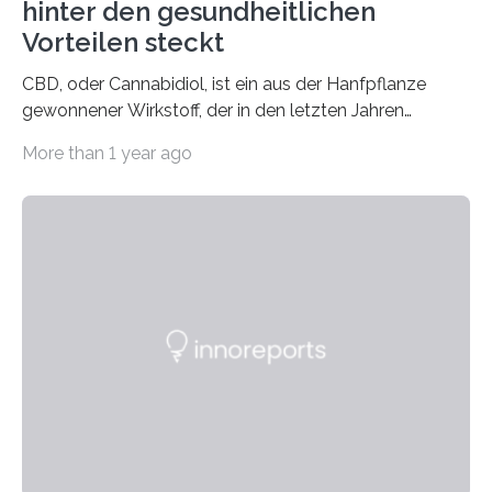
hinter den gesundheitlichen
Vorteilen steckt
CBD, oder Cannabidiol, ist ein aus der Hanfpflanze
gewonnener Wirkstoff, der in den letzten Jahren
immens an Popularität gewonnen hat. Anders als das
More than 1 year ago
psychoaktive THC (Tetrahydrocannabinol) enthält CBD
keine rauschfördernden Eigenschaften und wird vor
allem für seine potenziellen gesundheitlichen Vorteile
geschätzt. Doch was steckt tatsächlich hinter den
positiven Effekten von CBD, und wie hängen diese mit
den biologischen Prozessen im menschlichen Körper
zusammen? Welche neuen Erkenntnisse liefert die
Forschung und welche Entwicklungen gibt es auf
diesem Gebiet? In diesem Artikel…