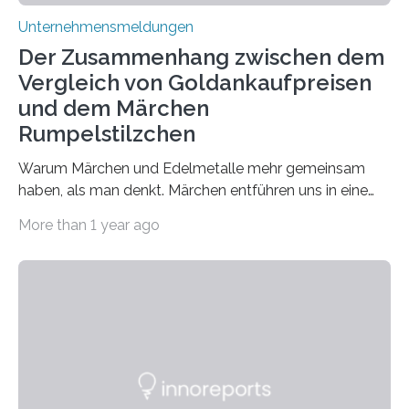
Unternehmensmeldungen
Der Zusammenhang zwischen dem
Vergleich von Goldankaufpreisen
und dem Märchen
Rumpelstilzchen
Warum Märchen und Edelmetalle mehr gemeinsam
haben, als man denkt. Märchen entführen uns in eine
Welt der Fantasie, in der Zauber und unerwartete
More than 1 year ago
Wendungen die Hauptrolle spielen. Doch haben Sie
schon einmal darüber nachgedacht, dass ein Märchen
wie Rumpelstilzchen erstaunliche Parallelen zur
modernen Realität, insbesondere dem Handel mit
Edelmetallen, aufweist? In beiden Welten dreht sich
vieles um das geheimnisvolle und wertvolle Gold, doch
die Moral der Geschichte birgt auch für den heutigen
Goldankauf einige Lehren. In Rumpelstilzchen wird das