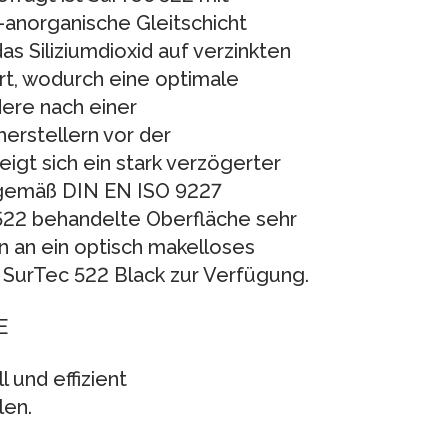
-anorganische Gleitschicht
as Siliziumdioxid auf verzinkten
rt, wodurch eine optimale
dere nach einer
erstellern vor der
igt sich ein stark verzögerter
 gemäß DIN EN ISO 9227
 522 behandelte Oberfläche sehr
 an ein optisch makelloses
SurTec 522 Black zur Verfügung.
E
 und effizient
len.