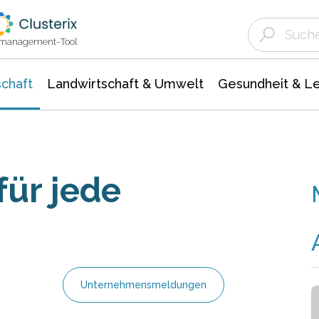
Landwirtschaft & Umwelt
Gesundheit &
Agrar- Forstwissenschaften
Unternehmensmeldungen
Biowissenschafte
Ökologie Umwelt- Naturschutz
ktmanagement-Tool
chaft
Landwirtschaft & Umwelt
Gesundheit & L
für jede
Unternehmensmeldungen