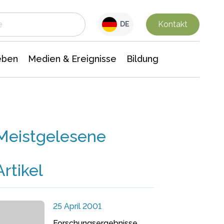
 Leben
Medien & Ereignisse
Interdisziplinäre Forschung
Veranstaltungsnachrichten
n Chemie
Gesellschaftswissenschaften
Kontakt
DE
eben
Medien & Ereignisse
Bildung
Meistgelesene
Artikel
25 April 2001
Forschungsergebnisse