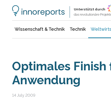
Wissenschaft & Technik
Informationstechnologie
Energie & Elektrotechnik
Unterstützt durch
das revolutionäre Proje
Wissenschaft & Technik
Technik
Weltwirts
Optimales Finish 
Anwendung
14 July 2009