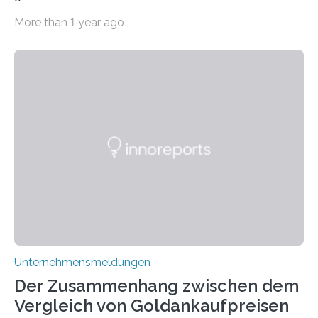
immens an Popularität gewonnen hat. Anders als das
More than 1 year ago
psychoaktive THC (Tetrahydrocannabinol) enthält CBD
keine rauschfördernden Eigenschaften und wird vor
allem für seine potenziellen gesundheitlichen Vorteile
geschätzt. Doch was steckt tatsächlich hinter den
positiven Effekten von CBD, und wie hängen diese mit
den biologischen Prozessen im menschlichen Körper
zusammen? Welche neuen Erkenntnisse liefert die
Forschung und welche Entwicklungen gibt es auf
diesem Gebiet? In diesem Artikel…
Unternehmensmeldungen
Der Zusammenhang zwischen dem
Vergleich von Goldankaufpreisen