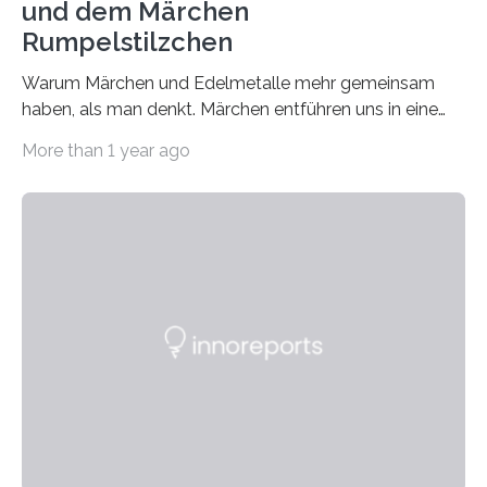
und dem Märchen
Rumpelstilzchen
Warum Märchen und Edelmetalle mehr gemeinsam
haben, als man denkt. Märchen entführen uns in eine
Welt der Fantasie, in der Zauber und unerwartete
More than 1 year ago
Wendungen die Hauptrolle spielen. Doch haben Sie
schon einmal darüber nachgedacht, dass ein Märchen
wie Rumpelstilzchen erstaunliche Parallelen zur
modernen Realität, insbesondere dem Handel mit
Edelmetallen, aufweist? In beiden Welten dreht sich
vieles um das geheimnisvolle und wertvolle Gold, doch
die Moral der Geschichte birgt auch für den heutigen
Goldankauf einige Lehren. In Rumpelstilzchen wird das
scheinbar…