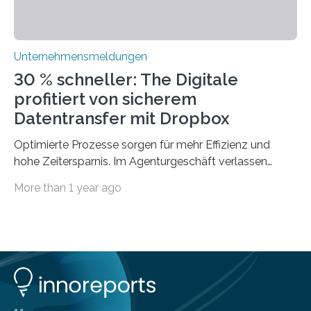
Unternehmensmeldungen
30 % schneller: The Digitale
profitiert von sicherem
Datentransfer mit Dropbox
Optimierte Prozesse sorgen für mehr Effizienz und
hohe Zeitersparnis. Im Agenturgeschäft verlassen
täglich mehrere Gigabyte Daten das Unternehmen und
More than 1 year ago
machen sich auf den Weg zu Kunden oder Partnern.
Wurden früher noch hauptsächlich physische
Datenträger benutzt, finden digitale Transfers heute
vorrangig über die Cloud statt. Um sensible Dateien
beim Datentransfer abzusichern, suchte The Digitale
eine einfache und benutzerfreundliche Lösung. Im
nachfolgenden Anwendungsbeispiel berichtet Peter