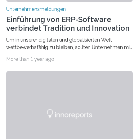
Unternehmensmeldungen
Einführung von ERP-Software
verbindet Tradition und Innovation
Um in unserer digitalen und globalisierten Welt
wettbewerbsfähig zu bleiben, sollten Unternehmen mit
dem Wandel gehen. Das bedeutet jedoch nicht, dass
More than 1 year ago
ihre traditionellen Werte auf der Strecke bleiben
müssen. Tatsächlich ist es vollkommen legitim und
sogar empfehlenswert, an bewährten Praktiken
festzuhalten, solange sie sich mit modernen
Technologien vereinbaren lassen. Die Einführung einer
ERP-Software spielt dabei eine wichtige Rolle, denn
mit dem richtigen System können Unternehmen
traditionelle Geschäftsprozesse in vielerlei Hinsicht
optimieren. Bewährte Praktiken lassen sich mit
modernen Technologien kombinieren Ein…