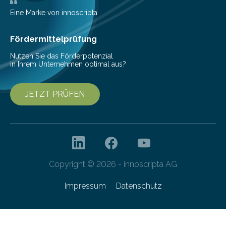
Bilz-Wohlgemuth, COO und Managing Partner bei The
Digitale, wie die Agentur durch die
Eine Marke von innoscripta
Dateiverschlüsselung via Dropbox ihre…
Fördermittelprüfung
Nutzen Sie das Förderpotenzial
in Ihrem Unternehmen optimal aus?
JETZT PRÜFEN
Copyright © 2026 - innoscripta AG
Impressum
Datenschutz