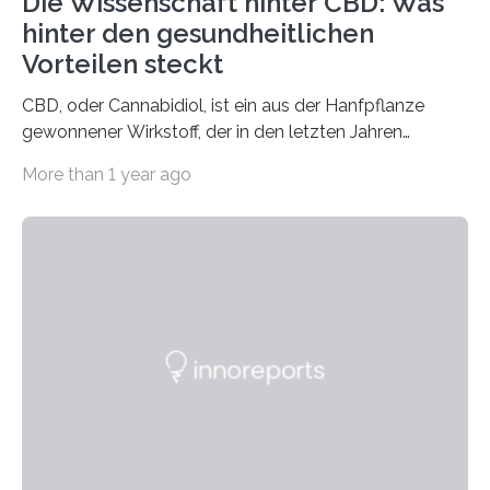
Die Wissenschaft hinter CBD: Was
hinter den gesundheitlichen
Vorteilen steckt
CBD, oder Cannabidiol, ist ein aus der Hanfpflanze
gewonnener Wirkstoff, der in den letzten Jahren
immens an Popularität gewonnen hat. Anders als das
More than 1 year ago
psychoaktive THC (Tetrahydrocannabinol) enthält CBD
keine rauschfördernden Eigenschaften und wird vor
allem für seine potenziellen gesundheitlichen Vorteile
geschätzt. Doch was steckt tatsächlich hinter den
positiven Effekten von CBD, und wie hängen diese mit
den biologischen Prozessen im menschlichen Körper
zusammen? Welche neuen Erkenntnisse liefert die
Forschung und welche Entwicklungen gibt es auf
diesem Gebiet? In diesem Artikel…