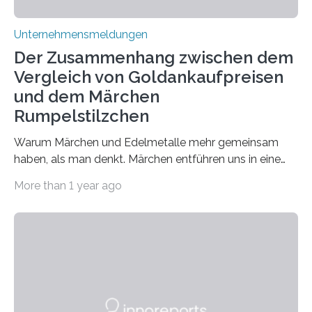
Unternehmensmeldungen
Der Zusammenhang zwischen dem
Vergleich von Goldankaufpreisen
und dem Märchen
Rumpelstilzchen
Warum Märchen und Edelmetalle mehr gemeinsam
haben, als man denkt. Märchen entführen uns in eine
Welt der Fantasie, in der Zauber und unerwartete
More than 1 year ago
Wendungen die Hauptrolle spielen. Doch haben Sie
schon einmal darüber nachgedacht, dass ein Märchen
wie Rumpelstilzchen erstaunliche Parallelen zur
modernen Realität, insbesondere dem Handel mit
Edelmetallen, aufweist? In beiden Welten dreht sich
vieles um das geheimnisvolle und wertvolle Gold, doch
die Moral der Geschichte birgt auch für den heutigen
Goldankauf einige Lehren. In Rumpelstilzchen wird das