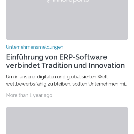
scheinbar…
Unternehmensmeldungen
Einführung von ERP-Software
verbindet Tradition und Innovation
Um in unserer digitalen und globalisierten Welt
wettbewerbsfähig zu bleiben, sollten Unternehmen mit
dem Wandel gehen. Das bedeutet jedoch nicht, dass
More than 1 year ago
ihre traditionellen Werte auf der Strecke bleiben
müssen. Tatsächlich ist es vollkommen legitim und
sogar empfehlenswert, an bewährten Praktiken
festzuhalten, solange sie sich mit modernen
Technologien vereinbaren lassen. Die Einführung einer