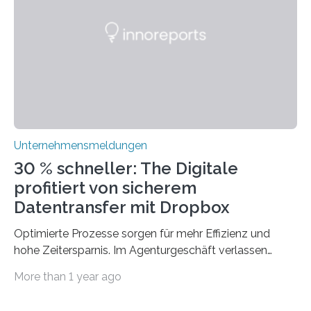
ERP-Software spielt dabei eine wichtige Rolle, denn
mit dem richtigen System können Unternehmen
traditionelle Geschäftsprozesse in vielerlei Hinsicht
optimieren. Bewährte Praktiken lassen sich mit
modernen Technologien kombinieren Ein…
Unternehmensmeldungen
30 % schneller: The Digitale
profitiert von sicherem
Datentransfer mit Dropbox
Optimierte Prozesse sorgen für mehr Effizienz und
hohe Zeitersparnis. Im Agenturgeschäft verlassen
täglich mehrere Gigabyte Daten das Unternehmen und
More than 1 year ago
machen sich auf den Weg zu Kunden oder Partnern.
Wurden früher noch hauptsächlich physische