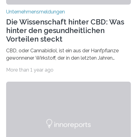
Unternehmensmeldungen
Die Wissenschaft hinter CBD: Was
hinter den gesundheitlichen
Vorteilen steckt
CBD, oder Cannabidiol, ist ein aus der Hanfpflanze
gewonnener Wirkstoff, der in den letzten Jahren
immens an Popularität gewonnen hat. Anders als das
More than 1 year ago
psychoaktive THC (Tetrahydrocannabinol) enthält CBD
keine rauschfördernden Eigenschaften und wird vor
allem für seine potenziellen gesundheitlichen Vorteile
geschätzt. Doch was steckt tatsächlich hinter den
positiven Effekten von CBD, und wie hängen diese mit
den biologischen Prozessen im menschlichen Körper
zusammen? Welche neuen Erkenntnisse liefert die
Forschung und welche Entwicklungen gibt es auf
diesem Gebiet? In diesem Artikel…