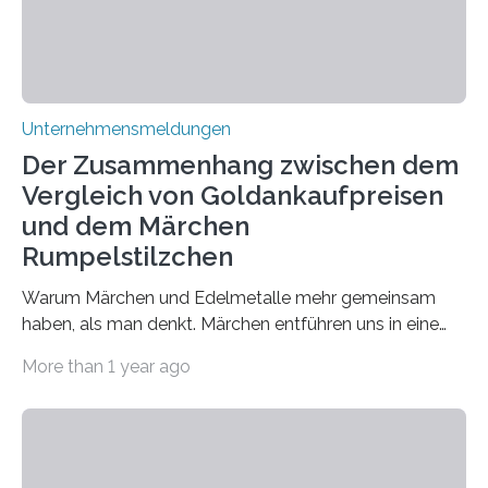
Unternehmensmeldungen
Der Zusammenhang zwischen dem
Vergleich von Goldankaufpreisen
und dem Märchen
Rumpelstilzchen
Warum Märchen und Edelmetalle mehr gemeinsam
haben, als man denkt. Märchen entführen uns in eine
Welt der Fantasie, in der Zauber und unerwartete
More than 1 year ago
Wendungen die Hauptrolle spielen. Doch haben Sie
schon einmal darüber nachgedacht, dass ein Märchen
wie Rumpelstilzchen erstaunliche Parallelen zur
modernen Realität, insbesondere dem Handel mit
Edelmetallen, aufweist? In beiden Welten dreht sich