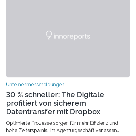
festzuhalten, solange sie sich mit modernen
Technologien vereinbaren lassen. Die Einführung einer
ERP-Software spielt dabei eine wichtige Rolle, denn
mit dem richtigen System können Unternehmen
traditionelle Geschäftsprozesse in vielerlei Hinsicht
optimieren. Bewährte Praktiken lassen sich mit
modernen Technologien kombinieren Ein…
Unternehmensmeldungen
30 % schneller: The Digitale
profitiert von sicherem
Datentransfer mit Dropbox
Optimierte Prozesse sorgen für mehr Effizienz und
hohe Zeitersparnis. Im Agenturgeschäft verlassen