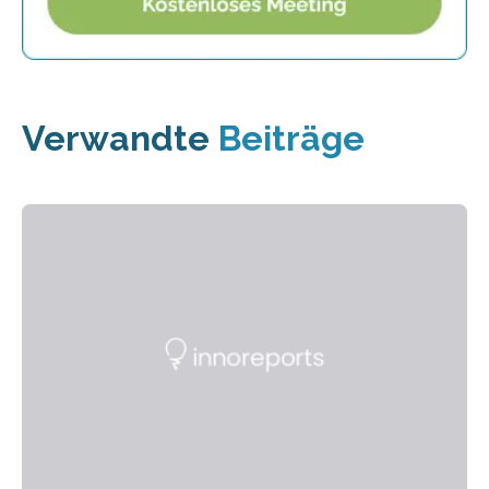
Verwandte
Beiträge