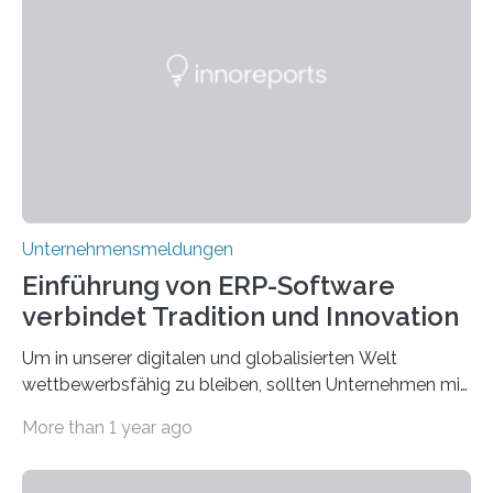
vieles um das geheimnisvolle und wertvolle Gold, doch
die Moral der Geschichte birgt auch für den heutigen
Goldankauf einige Lehren. In Rumpelstilzchen wird das
scheinbar…
Unternehmensmeldungen
Einführung von ERP-Software
verbindet Tradition und Innovation
Um in unserer digitalen und globalisierten Welt
wettbewerbsfähig zu bleiben, sollten Unternehmen mit
dem Wandel gehen. Das bedeutet jedoch nicht, dass
More than 1 year ago
ihre traditionellen Werte auf der Strecke bleiben
müssen. Tatsächlich ist es vollkommen legitim und
sogar empfehlenswert, an bewährten Praktiken