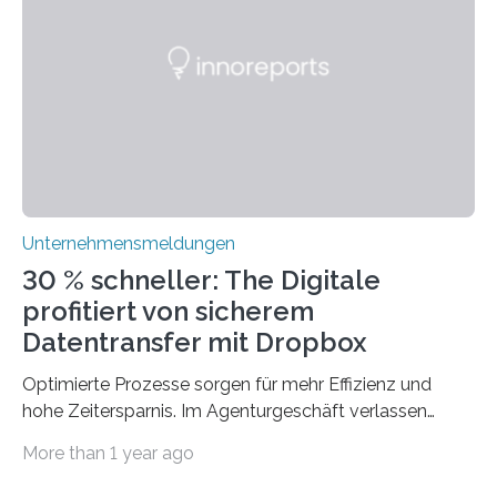
ERP-Software spielt dabei eine wichtige Rolle, denn
mit dem richtigen System können Unternehmen
traditionelle Geschäftsprozesse in vielerlei Hinsicht
optimieren. Bewährte Praktiken lassen sich mit
modernen Technologien kombinieren Ein…
Unternehmensmeldungen
30 % schneller: The Digitale
profitiert von sicherem
Datentransfer mit Dropbox
Optimierte Prozesse sorgen für mehr Effizienz und
hohe Zeitersparnis. Im Agenturgeschäft verlassen
täglich mehrere Gigabyte Daten das Unternehmen und
More than 1 year ago
machen sich auf den Weg zu Kunden oder Partnern.
Wurden früher noch hauptsächlich physische