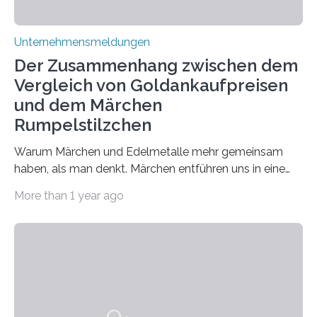
Unternehmensmeldungen
Der Zusammenhang zwischen dem
Vergleich von Goldankaufpreisen
und dem Märchen
Rumpelstilzchen
Warum Märchen und Edelmetalle mehr gemeinsam
haben, als man denkt. Märchen entführen uns in eine
Welt der Fantasie, in der Zauber und unerwartete
More than 1 year ago
Wendungen die Hauptrolle spielen. Doch haben Sie
schon einmal darüber nachgedacht, dass ein Märchen
wie Rumpelstilzchen erstaunliche Parallelen zur
modernen Realität, insbesondere dem Handel mit
Edelmetallen, aufweist? In beiden Welten dreht sich
vieles um das geheimnisvolle und wertvolle Gold, doch
die Moral der Geschichte birgt auch für den heutigen