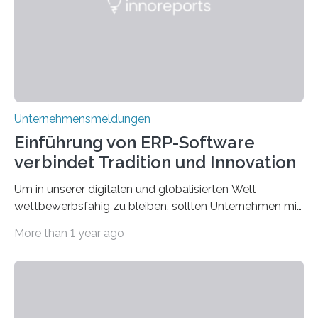
Goldankauf einige Lehren. In Rumpelstilzchen wird das
scheinbar…
Unternehmensmeldungen
Einführung von ERP-Software
verbindet Tradition und Innovation
Um in unserer digitalen und globalisierten Welt
wettbewerbsfähig zu bleiben, sollten Unternehmen mit
dem Wandel gehen. Das bedeutet jedoch nicht, dass
More than 1 year ago
ihre traditionellen Werte auf der Strecke bleiben
müssen. Tatsächlich ist es vollkommen legitim und
sogar empfehlenswert, an bewährten Praktiken
festzuhalten, solange sie sich mit modernen
Technologien vereinbaren lassen. Die Einführung einer