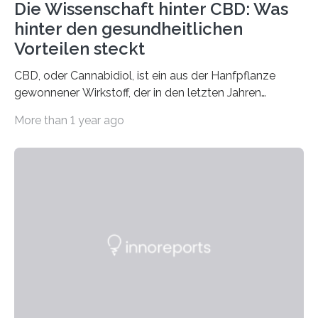
Die Wissenschaft hinter CBD: Was
hinter den gesundheitlichen
Vorteilen steckt
CBD, oder Cannabidiol, ist ein aus der Hanfpflanze
gewonnener Wirkstoff, der in den letzten Jahren
immens an Popularität gewonnen hat. Anders als das
More than 1 year ago
psychoaktive THC (Tetrahydrocannabinol) enthält CBD
keine rauschfördernden Eigenschaften und wird vor
allem für seine potenziellen gesundheitlichen Vorteile
geschätzt. Doch was steckt tatsächlich hinter den
positiven Effekten von CBD, und wie hängen diese mit
den biologischen Prozessen im menschlichen Körper
zusammen? Welche neuen Erkenntnisse liefert die
Forschung und welche Entwicklungen gibt es auf
diesem Gebiet? In diesem Artikel…