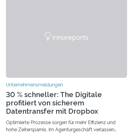
sogar empfehlenswert, an bewährten Praktiken
festzuhalten, solange sie sich mit modernen
Technologien vereinbaren lassen. Die Einführung einer
ERP-Software spielt dabei eine wichtige Rolle, denn
mit dem richtigen System können Unternehmen
traditionelle Geschäftsprozesse in vielerlei Hinsicht
optimieren. Bewährte Praktiken lassen sich mit
modernen Technologien kombinieren Ein…
Unternehmensmeldungen
30 % schneller: The Digitale
profitiert von sicherem
Datentransfer mit Dropbox
Optimierte Prozesse sorgen für mehr Effizienz und
hohe Zeitersparnis. Im Agenturgeschäft verlassen