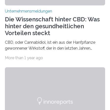
Unternehmensmeldungen
Die Wissenschaft hinter CBD: Was
hinter den gesundheitlichen
Vorteilen steckt
CBD, oder Cannabidiol, ist ein aus der Hanfpflanze
gewonnener Wirkstoff, der in den letzten Jahren
immens an Popularität gewonnen hat. Anders als das
More than 1 year ago
psychoaktive THC (Tetrahydrocannabinol) enthält CBD
keine rauschfördernden Eigenschaften und wird vor
allem für seine potenziellen gesundheitlichen Vorteile
geschätzt. Doch was steckt tatsächlich hinter den
positiven Effekten von CBD, und wie hängen diese mit
den biologischen Prozessen im menschlichen Körper
zusammen? Welche neuen Erkenntnisse liefert die
Forschung und welche Entwicklungen gibt es auf
diesem Gebiet? In diesem Artikel…