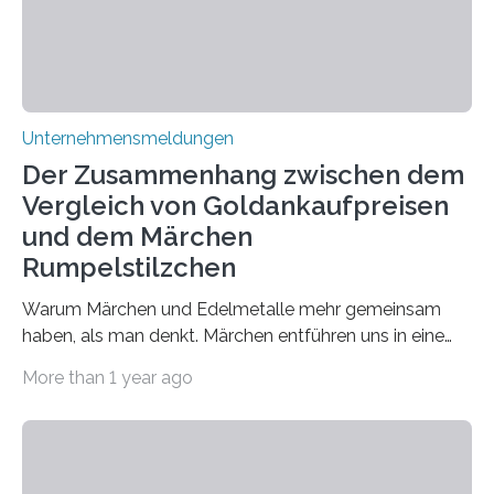
Unternehmensmeldungen
Der Zusammenhang zwischen dem
Vergleich von Goldankaufpreisen
und dem Märchen
Rumpelstilzchen
Warum Märchen und Edelmetalle mehr gemeinsam
haben, als man denkt. Märchen entführen uns in eine
Welt der Fantasie, in der Zauber und unerwartete
More than 1 year ago
Wendungen die Hauptrolle spielen. Doch haben Sie
schon einmal darüber nachgedacht, dass ein Märchen
wie Rumpelstilzchen erstaunliche Parallelen zur
modernen Realität, insbesondere dem Handel mit