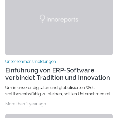
Edelmetallen, aufweist? In beiden Welten dreht sich
vieles um das geheimnisvolle und wertvolle Gold, doch
die Moral der Geschichte birgt auch für den heutigen
Goldankauf einige Lehren. In Rumpelstilzchen wird das
scheinbar…
Unternehmensmeldungen
Einführung von ERP-Software
verbindet Tradition und Innovation
Um in unserer digitalen und globalisierten Welt
wettbewerbsfähig zu bleiben, sollten Unternehmen mit
dem Wandel gehen. Das bedeutet jedoch nicht, dass
More than 1 year ago
ihre traditionellen Werte auf der Strecke bleiben
müssen. Tatsächlich ist es vollkommen legitim und