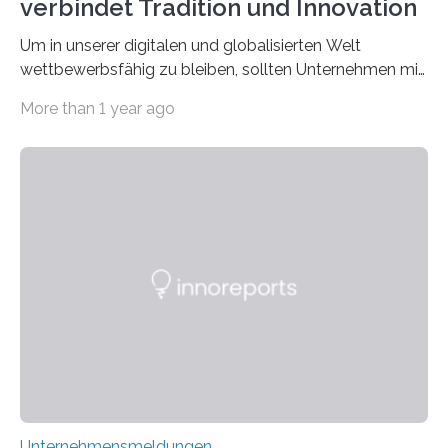
verbindet Tradition und Innovation
Um in unserer digitalen und globalisierten Welt
wettbewerbsfähig zu bleiben, sollten Unternehmen mit
dem Wandel gehen. Das bedeutet jedoch nicht, dass
More than 1 year ago
ihre traditionellen Werte auf der Strecke bleiben
müssen. Tatsächlich ist es vollkommen legitim und
sogar empfehlenswert, an bewährten Praktiken
festzuhalten, solange sie sich mit modernen
Technologien vereinbaren lassen. Die Einführung einer
ERP-Software spielt dabei eine wichtige Rolle, denn
mit dem richtigen System können Unternehmen
traditionelle Geschäftsprozesse in vielerlei Hinsicht
optimieren. Bewährte Praktiken lassen sich mit
modernen Technologien kombinieren Ein…
Unternehmensmeldungen