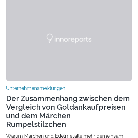
allem für seine potenziellen gesundheitlichen Vorteile
geschätzt. Doch was steckt tatsächlich hinter den
positiven Effekten von CBD, und wie hängen diese mit
den biologischen Prozessen im menschlichen Körper
zusammen? Welche neuen Erkenntnisse liefert die
Forschung und welche Entwicklungen gibt es auf
diesem Gebiet? In diesem Artikel…
Unternehmensmeldungen
Der Zusammenhang zwischen dem
Vergleich von Goldankaufpreisen
und dem Märchen
Rumpelstilzchen
Warum Märchen und Edelmetalle mehr gemeinsam