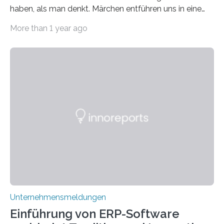
haben, als man denkt. Märchen entführen uns in eine
Welt der Fantasie, in der Zauber und unerwartete
More than 1 year ago
Wendungen die Hauptrolle spielen. Doch haben Sie
schon einmal darüber nachgedacht, dass ein Märchen
wie Rumpelstilzchen erstaunliche Parallelen zur
modernen Realität, insbesondere dem Handel mit
Edelmetallen, aufweist? In beiden Welten dreht sich
vieles um das geheimnisvolle und wertvolle Gold, doch
die Moral der Geschichte birgt auch für den heutigen
Goldankauf einige Lehren. In Rumpelstilzchen wird das
scheinbar…
Unternehmensmeldungen
Einführung von ERP-Software