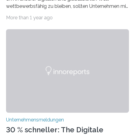
wettbewerbsfähig zu bleiben, sollten Unternehmen mit
dem Wandel gehen. Das bedeutet jedoch nicht, dass
More than 1 year ago
ihre traditionellen Werte auf der Strecke bleiben
müssen. Tatsächlich ist es vollkommen legitim und
sogar empfehlenswert, an bewährten Praktiken
festzuhalten, solange sie sich mit modernen
Technologien vereinbaren lassen. Die Einführung einer
ERP-Software spielt dabei eine wichtige Rolle, denn
mit dem richtigen System können Unternehmen
traditionelle Geschäftsprozesse in vielerlei Hinsicht
optimieren. Bewährte Praktiken lassen sich mit
modernen Technologien kombinieren Ein…
Unternehmensmeldungen
30 % schneller: The Digitale