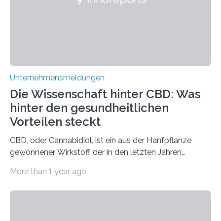
Unternehmensmeldungen
Die Wissenschaft hinter CBD: Was
hinter den gesundheitlichen
Vorteilen steckt
CBD, oder Cannabidiol, ist ein aus der Hanfpflanze
gewonnener Wirkstoff, der in den letzten Jahren
immens an Popularität gewonnen hat. Anders als das
More than 1 year ago
psychoaktive THC (Tetrahydrocannabinol) enthält CBD
keine rauschfördernden Eigenschaften und wird vor
allem für seine potenziellen gesundheitlichen Vorteile
geschätzt. Doch was steckt tatsächlich hinter den