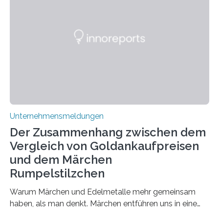
positiven Effekten von CBD, und wie hängen diese mit
den biologischen Prozessen im menschlichen Körper
zusammen? Welche neuen Erkenntnisse liefert die
Forschung und welche Entwicklungen gibt es auf
diesem Gebiet? In diesem Artikel…
Unternehmensmeldungen
Der Zusammenhang zwischen dem
Vergleich von Goldankaufpreisen
und dem Märchen
Rumpelstilzchen
Warum Märchen und Edelmetalle mehr gemeinsam
haben, als man denkt. Märchen entführen uns in eine
Welt der Fantasie, in der Zauber und unerwartete