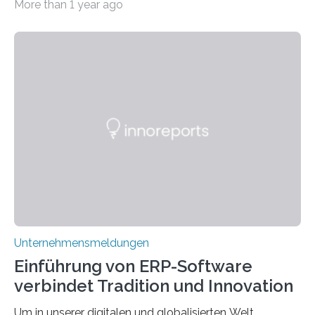
More than 1 year ago
Wendungen die Hauptrolle spielen. Doch haben Sie
schon einmal darüber nachgedacht, dass ein Märchen
wie Rumpelstilzchen erstaunliche Parallelen zur
modernen Realität, insbesondere dem Handel mit
Edelmetallen, aufweist? In beiden Welten dreht sich
vieles um das geheimnisvolle und wertvolle Gold, doch
die Moral der Geschichte birgt auch für den heutigen
Goldankauf einige Lehren. In Rumpelstilzchen wird das
scheinbar…
Unternehmensmeldungen
Einführung von ERP-Software
verbindet Tradition und Innovation
Um in unserer digitalen und globalisierten Welt