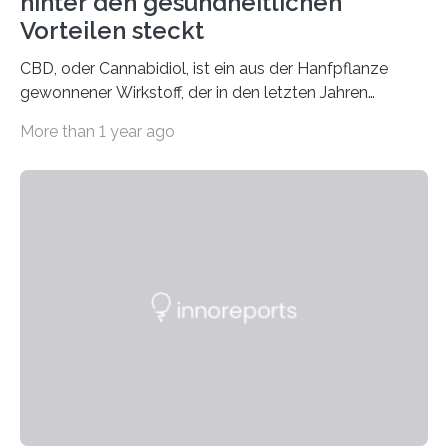
hinter den gesundheitlichen
Vorteilen steckt
CBD, oder Cannabidiol, ist ein aus der Hanfpflanze
gewonnener Wirkstoff, der in den letzten Jahren
immens an Popularität gewonnen hat. Anders als das
More than 1 year ago
psychoaktive THC (Tetrahydrocannabinol) enthält CBD
keine rauschfördernden Eigenschaften und wird vor
allem für seine potenziellen gesundheitlichen Vorteile
geschätzt. Doch was steckt tatsächlich hinter den
positiven Effekten von CBD, und wie hängen diese mit
den biologischen Prozessen im menschlichen Körper
zusammen? Welche neuen Erkenntnisse liefert die
Forschung und welche Entwicklungen gibt es auf
diesem Gebiet? In diesem Artikel…