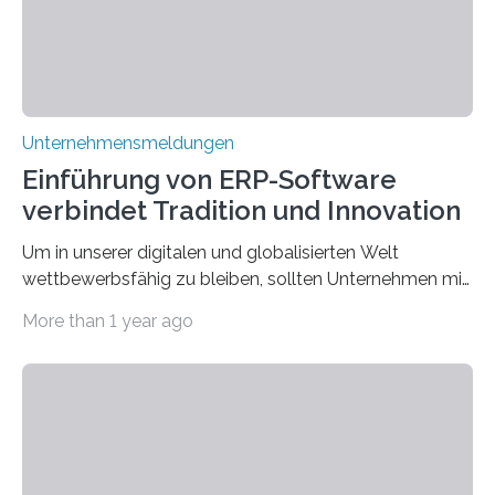
Unternehmensmeldungen
Einführung von ERP-Software
verbindet Tradition und Innovation
Um in unserer digitalen und globalisierten Welt
wettbewerbsfähig zu bleiben, sollten Unternehmen mit
dem Wandel gehen. Das bedeutet jedoch nicht, dass
More than 1 year ago
ihre traditionellen Werte auf der Strecke bleiben
müssen. Tatsächlich ist es vollkommen legitim und
sogar empfehlenswert, an bewährten Praktiken
festzuhalten, solange sie sich mit modernen
Technologien vereinbaren lassen. Die Einführung einer
ERP-Software spielt dabei eine wichtige Rolle, denn
mit dem richtigen System können Unternehmen