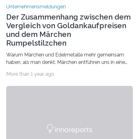
Unternehmensmeldungen
Der Zusammenhang zwischen dem
Vergleich von Goldankaufpreisen
und dem Märchen
Rumpelstilzchen
Warum Märchen und Edelmetalle mehr gemeinsam
haben, als man denkt. Märchen entführen uns in eine
Welt der Fantasie, in der Zauber und unerwartete
More than 1 year ago
Wendungen die Hauptrolle spielen. Doch haben Sie
schon einmal darüber nachgedacht, dass ein Märchen
wie Rumpelstilzchen erstaunliche Parallelen zur
modernen Realität, insbesondere dem Handel mit
Edelmetallen, aufweist? In beiden Welten dreht sich
vieles um das geheimnisvolle und wertvolle Gold, doch
die Moral der Geschichte birgt auch für den heutigen
Goldankauf einige Lehren. In Rumpelstilzchen wird das
scheinbar…