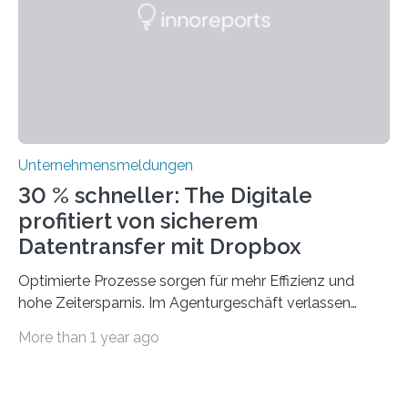
traditionelle Geschäftsprozesse in vielerlei Hinsicht
optimieren. Bewährte Praktiken lassen sich mit
modernen Technologien kombinieren Ein…
Unternehmensmeldungen
30 % schneller: The Digitale
profitiert von sicherem
Datentransfer mit Dropbox
Optimierte Prozesse sorgen für mehr Effizienz und
hohe Zeitersparnis. Im Agenturgeschäft verlassen
täglich mehrere Gigabyte Daten das Unternehmen und
More than 1 year ago
machen sich auf den Weg zu Kunden oder Partnern.
Wurden früher noch hauptsächlich physische
Datenträger benutzt, finden digitale Transfers heute